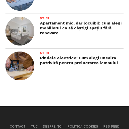
ȘTIRI
Apartament mic, dar locuibil: cum alegi
mobilierul ca să câștigi spațiu fără
renovare
ȘTIRI
Rindele electrice: Cum alegi unealta
potrivită pentru prelucrarea lemnului
CONTACT
TUC
DESPRE NOI
POLITICĂ COOKIES
RSS FEED