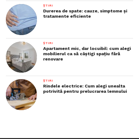
ȘTIRI
Durerea de spate: cauze, simptome și
tratamente eficiente
ȘTIRI
Apartament mic, dar locuibil: cum alegi
mobilierul ca să câștigi spațiu fără
renovare
ȘTIRI
Rindele electrice: Cum alegi unealta
potrivită pentru prelucrarea lemnului