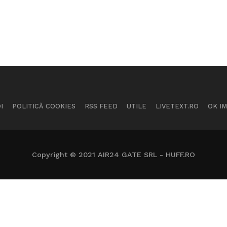
I
POLITICĂ COOKIES
RSS FEED
UTILE
LIVETEXT.RO
OK I
Copyright © 2021 AIR24 GATE SRL - HUFF.RO