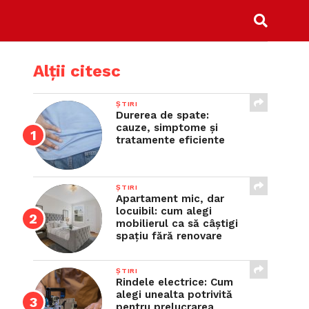
Alții citesc
ȘTIRI
Durerea de spate:
cauze, simptome și
tratamente eficiente
ȘTIRI
Apartament mic, dar
locuibil: cum alegi
mobilierul ca să câștigi
spațiu fără renovare
ȘTIRI
Rindele electrice: Cum
alegi unealta potrivită
pentru prelucrarea