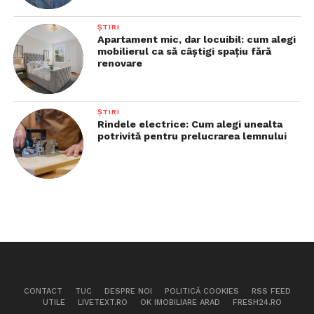
ȘTIRI
Apartament mic, dar locuibil: cum alegi
mobilierul ca să câștigi spațiu fără
renovare
ȘTIRI
Rindele electrice: Cum alegi unealta
potrivită pentru prelucrarea lemnului
CONTACT
TUC
DESPRE NOI
POLITICĂ COOKIES
RSS FEED
UTILE
LIVETEXT.RO
OK IMOBILIARE ARAD
FRESH24.RO