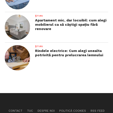
ȘTIRI
Apartament mic, dar locuibil: cum alegi
mobilierul ca să câștigi spațiu fără
renovare
ȘTIRI
Rindele electrice: Cum alegi unealta
potrivită pentru prelucrarea lemnului
CONTACT
TUC
DESPRE NOI
POLITICĂ COOKIES
RSS FEED