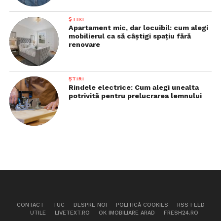
ȘTIRI
Apartament mic, dar locuibil: cum alegi
mobilierul ca să câștigi spațiu fără
renovare
ȘTIRI
Rindele electrice: Cum alegi unealta
potrivită pentru prelucrarea lemnului
CONTACT
TUC
DESPRE NOI
POLITICĂ COOKIES
RSS FEED
UTILE
LIVETEXT.RO
OK IMOBILIARE ARAD
FRESH24.RO