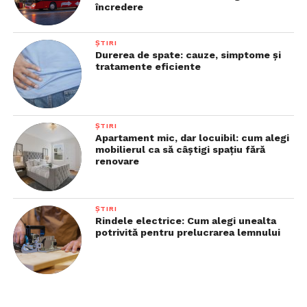
încredere
ȘTIRI
Durerea de spate: cauze, simptome și
tratamente eficiente
ȘTIRI
Apartament mic, dar locuibil: cum alegi
mobilierul ca să câștigi spațiu fără
renovare
ȘTIRI
Rindele electrice: Cum alegi unealta
potrivită pentru prelucrarea lemnului