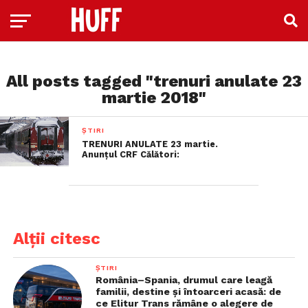
All posts tagged "trenuri anulate 23
martie 2018"
ȘTIRI
TRENURI ANULATE 23 martie.
Anunțul CRF Călători:
Alții citesc
ȘTIRI
România–Spania, drumul care leagă
familii, destine și întoarceri acasă: de
ce Elitur Trans rămâne o alegere de