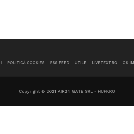
I
POLITICĂ COOKIES
RSS FEED
UTILE
LIVETEXT.RO
OK I
Copyright © 2021 AIR24 GATE SRL - HUFF.RO