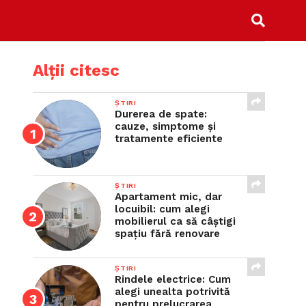
Alții citesc
ȘTIRI
Durerea de spate:
cauze, simptome și
tratamente eficiente
ȘTIRI
Apartament mic, dar
locuibil: cum alegi
mobilierul ca să câștigi
spațiu fără renovare
ȘTIRI
Rindele electrice: Cum
alegi unealta potrivită
pentru prelucrarea