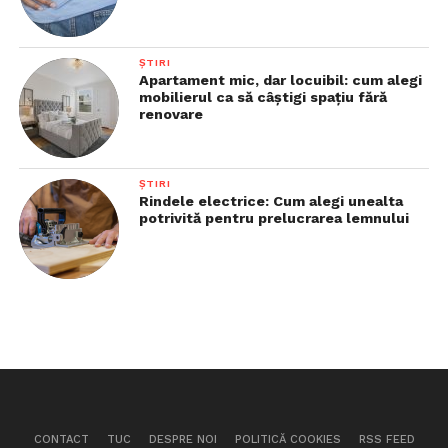
ȘTIRI
Apartament mic, dar locuibil: cum alegi
mobilierul ca să câștigi spațiu fără
renovare
ȘTIRI
Rindele electrice: Cum alegi unealta
potrivită pentru prelucrarea lemnului
CONTACT
TUC
DESPRE NOI
POLITICĂ COOKIES
RSS FEED