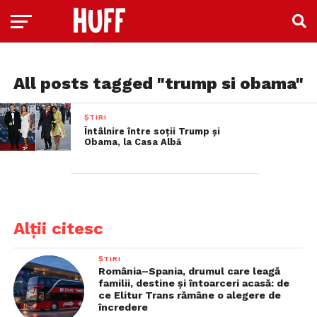
All posts tagged "trump si obama"
ȘTIRI
Întâlnire între soții Trump și
Obama, la Casa Albă
Alții citesc
ȘTIRI
România–Spania, drumul care leagă
familii, destine și întoarceri acasă: de
ce Elitur Trans rămâne o alegere de
încredere