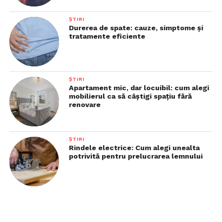
ȘTIRI
Durerea de spate: cauze, simptome și
tratamente eficiente
ȘTIRI
Apartament mic, dar locuibil: cum alegi
mobilierul ca să câștigi spațiu fără
renovare
ȘTIRI
Rindele electrice: Cum alegi unealta
potrivită pentru prelucrarea lemnului