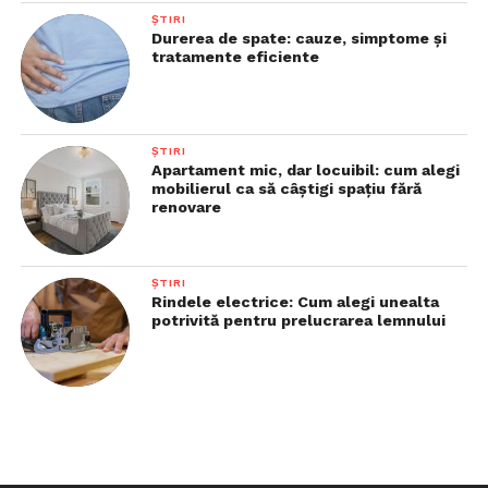
ȘTIRI
Durerea de spate: cauze, simptome și
tratamente eficiente
ȘTIRI
Apartament mic, dar locuibil: cum alegi
mobilierul ca să câștigi spațiu fără
renovare
ȘTIRI
Rindele electrice: Cum alegi unealta
potrivită pentru prelucrarea lemnului