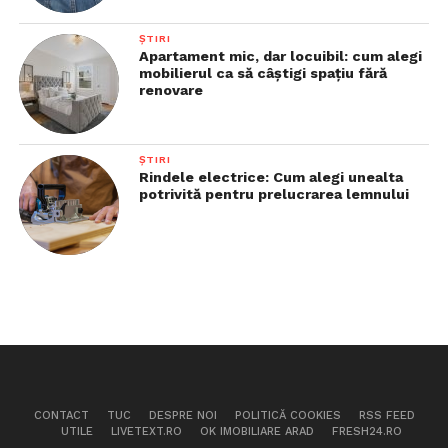
ȘTIRI
Apartament mic, dar locuibil: cum alegi
mobilierul ca să câștigi spațiu fără
renovare
ȘTIRI
Rindele electrice: Cum alegi unealta
potrivită pentru prelucrarea lemnului
CONTACT
TUC
DESPRE NOI
POLITICĂ COOKIES
RSS FEED
UTILE
LIVETEXT.RO
OK IMOBILIARE ARAD
FRESH24.RO