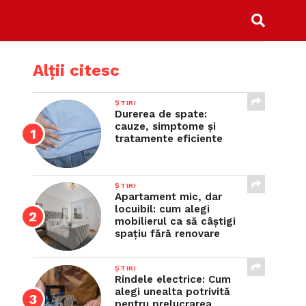
Alții citesc
ȘTIRI
Durerea de spate:
cauze, simptome și
tratamente eficiente
ȘTIRI
Apartament mic, dar
locuibil: cum alegi
mobilierul ca să câștigi
spațiu fără renovare
ȘTIRI
Rindele electrice: Cum
alegi unealta potrivită
pentru prelucrarea