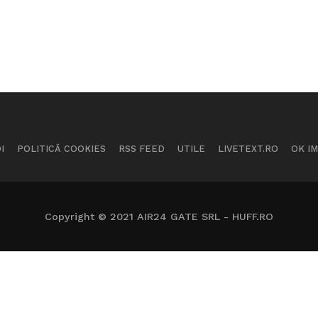
I
POLITICĂ COOKIES
RSS FEED
UTILE
LIVETEXT.RO
OK I
Copyright © 2021 AIR24 GATE SRL - HUFF.RO