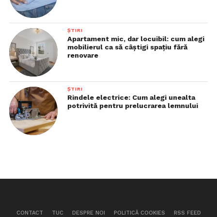
ȘTIRI
Apartament mic, dar locuibil: cum alegi
mobilierul ca să câștigi spațiu fără
renovare
ȘTIRI
Rindele electrice: Cum alegi unealta
potrivită pentru prelucrarea lemnului
CONTACT
TUC
DESPRE NOI
POLITICĂ COOKIES
RSS FEED