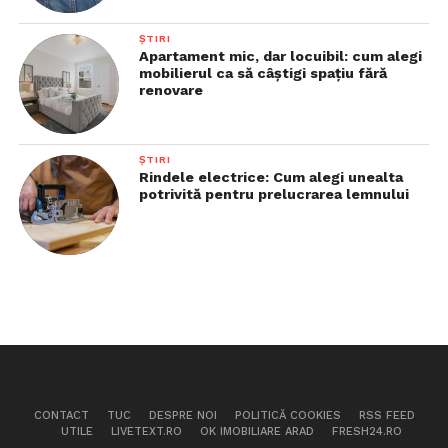
ȘTIRI
Apartament mic, dar locuibil: cum alegi
mobilierul ca să câștigi spațiu fără
renovare
ȘTIRI
Rindele electrice: Cum alegi unealta
potrivită pentru prelucrarea lemnului
CONTACT
TUC
DESPRE NOI
POLITICĂ COOKIES
RSS FEED
UTILE
LIVETEXT.RO
OK IMOBILIARE ARAD
FRESH24.RO