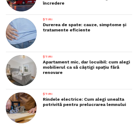
încredere
ȘTIRI
Durerea de spate: cauze, simptome și
tratamente eficiente
ȘTIRI
Apartament mic, dar locuibil: cum alegi
mobilierul ca să câștigi spațiu fără
renovare
ȘTIRI
Rindele electrice: Cum alegi unealta
potrivită pentru prelucrarea lemnului