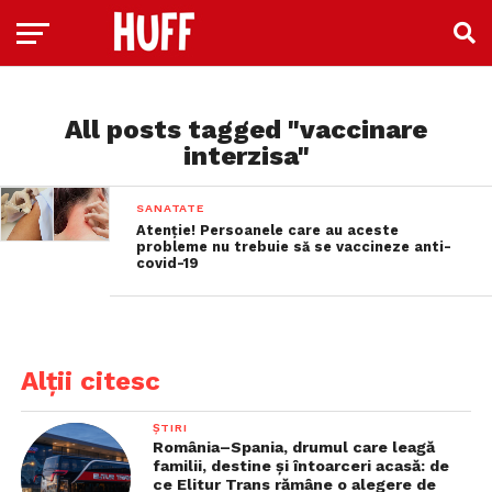
All posts tagged "vaccinare
interzisa"
SANATATE
Atenție! Persoanele care au aceste
probleme nu trebuie să se vaccineze anti-
covid-19
Alții citesc
ȘTIRI
România–Spania, drumul care leagă
familii, destine și întoarceri acasă: de
ce Elitur Trans rămâne o alegere de