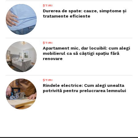
ȘTIRI
Durerea de spate: cauze, simptome și
tratamente eficiente
ȘTIRI
Apartament mic, dar locuibil: cum alegi
mobilierul ca să câștigi spațiu fără
renovare
ȘTIRI
Rindele electrice: Cum alegi unealta
potrivită pentru prelucrarea lemnului