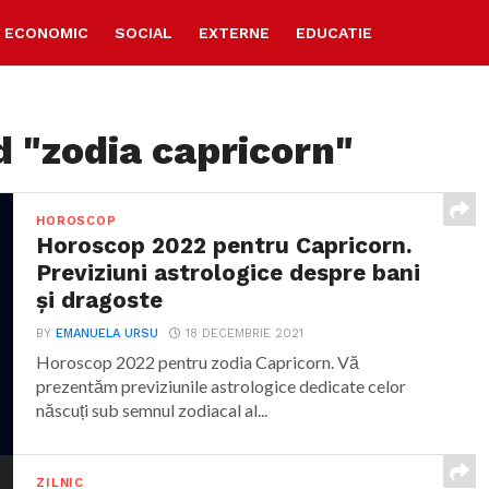
ECONOMIC
SOCIAL
EXTERNE
EDUCATIE
d "zodia capricorn"
HOROSCOP
Horoscop 2022 pentru Capricorn.
Previziuni astrologice despre bani
și dragoste
BY
EMANUELA URSU
18 DECEMBRIE 2021
Horoscop 2022 pentru zodia Capricorn. Vă
prezentăm previziunile astrologice dedicate celor
născuți sub semnul zodiacal al...
ZILNIC