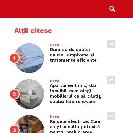
Alții citesc
ȘTIRI
Durerea de spate:
cauze, simptome și
tratamente eficiente
ȘTIRI
Apartament mic, dar
locuibil: cum alegi
mobilierul ca să câștigi
spațiu fără renovare
ȘTIRI
Rindele electrice: Cum
alegi unealta potrivită
pentru prelucrarea