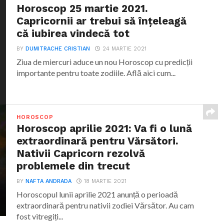
Horoscop 25 martie 2021.
Capricornii ar trebui să înțeleagă
că iubirea vindecă tot
BY
DUMITRACHE CRISTIAN
24 MARTIE 2021
Ziua de miercuri aduce un nou Horoscop cu predicții
importante pentru toate zodiile. Află aici cum...
HOROSCOP
Horoscop aprilie 2021: Va fi o lună
extraordinară pentru Vărsători.
Nativii Capricorn rezolvă
problemele din trecut
BY
NAFTA ANDRADA
18 MARTIE 2021
Horoscopul lunii aprilie 2021 anunță o perioadă
extraordinară pentru nativii zodiei Vărsător. Au cam
fost vitregiți...