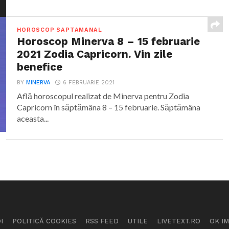
HOROSCOP SAPTAMANAL
Horoscop Minerva 8 – 15 februarie
2021 Zodia Capricorn. Vin zile
benefice
BY
MINERVA
6 FEBRUARIE 2021
Află horoscopul realizat de Minerva pentru Zodia
Capricorn în săptămâna 8 – 15 februarie. Săptămâna
aceasta...
I
POLITICĂ COOKIES
RSS FEED
UTILE
LIVETEXT.RO
OK I