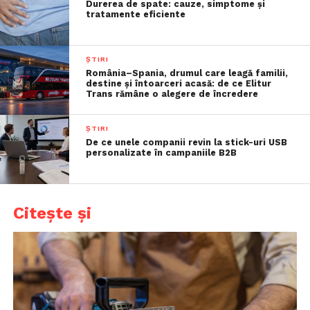
Durerea de spate: cauze, simptome și
tratamente eficiente
ȘTIRI
România–Spania, drumul care leagă familii,
destine și întoarceri acasă: de ce Elitur
Trans rămâne o alegere de încredere
ȘTIRI
De ce unele companii revin la stick-uri USB
personalizate în campaniile B2B
Citește și