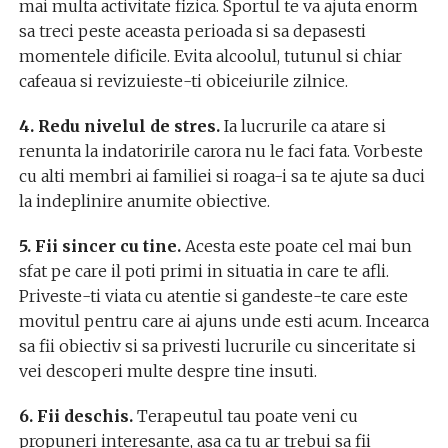
mai multa activitate fizica. Sportul te va ajuta enorm
sa treci peste aceasta perioada si sa depasesti
momentele dificile. Evita alcoolul, tutunul si chiar
cafeaua si revizuieste-ti obiceiurile zilnice.
4. Redu nivelul de stres.
Ia lucrurile ca atare si
renunta la indatoririle carora nu le faci fata. Vorbeste
cu alti membri ai familiei si roaga-i sa te ajute sa duci
la indeplinire anumite obiective.
5. Fii sincer cu tine.
Acesta este poate cel mai bun
sfat pe care il poti primi in situatia in care te afli.
Priveste-ti viata cu atentie si gandeste-te care este
movitul pentru care ai ajuns unde esti acum. Incearca
sa fii obiectiv si sa privesti lucrurile cu sinceritate si
vei descoperi multe despre tine insuti.
6. Fii deschis.
Terapeutul tau poate veni cu
propuneri interesante, asa ca tu ar trebui sa fii