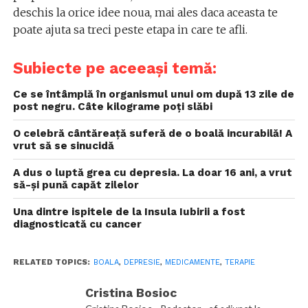
deschis la orice idee noua, mai ales daca aceasta te
poate ajuta sa treci peste etapa in care te afli.
Subiecte pe aceeași temă:
Ce se întâmplă în organismul unui om după 13 zile de
post negru. Câte kilograme poți slăbi
O celebră cântăreață suferă de o boală incurabilă! A
vrut să se sinucidă
A dus o luptă grea cu depresia. La doar 16 ani, a vrut
să-și pună capăt zilelor
Una dintre ispitele de la Insula Iubirii a fost
diagnosticată cu cancer
RELATED TOPICS:
BOALA
,
DEPRESIE
,
MEDICAMENTE
,
TERAPIE
Cristina Bosioc