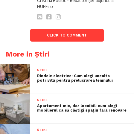
Cristina Bosioc - Redactor șef adjunct la
HUFF.ro
CLICK TO COMMENT
More in Știri
ȘTIRI
Rindele electrice: Cum alegi unealta
potrivită pentru prelucrarea lemnului
ȘTIRI
Apartament mic, dar locuibil: cum alegi
mobilierul ca să câștigi spațiu fără renovare
ȘTIRI