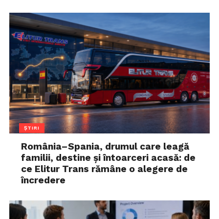
ȘTIRI
România–Spania, drumul care leagă
familii, destine și întoarceri acasă: de
ce Elitur Trans rămâne o alegere de
încredere