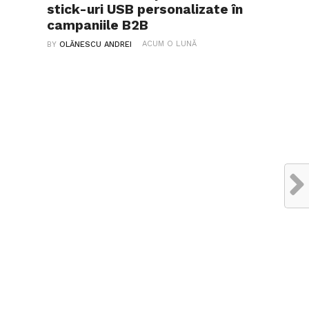
stick-uri USB personalizate în
campaniile B2B
ACUM O LUNĂ
BY
OLĂNESCU ANDREI