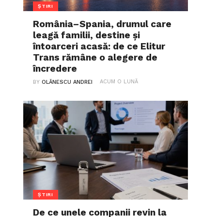
ȘTIRI
România–Spania, drumul care
leagă familii, destine și
întoarceri acasă: de ce Elitur
Trans rămâne o alegere de
încredere
ACUM O LUNĂ
BY
OLĂNESCU ANDREI
ȘTIRI
De ce unele companii revin la