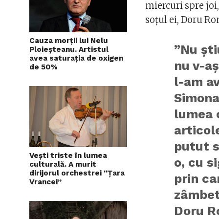
miercuri spre joi,
soţul ei, Doru R
Cauza morții lui Nelu
”Nu şti
Ploieșteanu. Artistul
avea saturația de oxigen
nu v-aş
de 50%
l-am av
Simona 
lumea 
articol
putut s
Vești triste în lumea
o, cu s
culturală. A murit
dirijorul orchestrei “Ţara
prin ca
Vrancei”
zâmbet 
Doru R