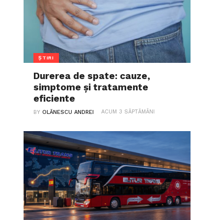
ȘTIRI
Durerea de spate: cauze,
simptome și tratamente
eficiente
ACUM 3 SĂPTĂMÂNI
BY
OLĂNESCU ANDREI