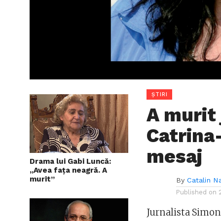
ȘTIRI
A murit
Catrina
mesaj
Drama lui Gabi Luncă:
„Avea faţa neagră. A
murit”
By
Catalin N
Published on
Jurnalista Simon