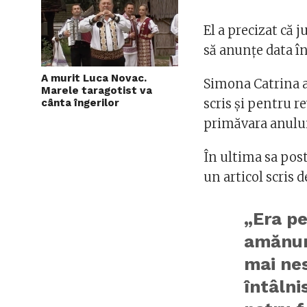
El a precizat că j
să anunţe data 
A murit Luca Novac.
Simona Catrina a 
Marele taragotist va
scris şi pentru r
cânta îngerilor
primăvara anului 
În ultima sa post
un articol scris 
„Era pe
amănun
mai nes
întâln