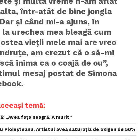
ete și multă vreme n-am aflat
alta, într-atât de bine jongla
 Dar și când mi-a ajuns, în
t, la urechea mea bleagă cum
ostea vieții mele mai are vreo
ndruțe, am crezut că o să-mi
că inima ca o coajă de ou”,
ltimul mesaj postat de Simona
ebook.
aceeași temă:
ă: „Avea faţa neagră. A murit”
lu Ploieșteanu. Artistul avea saturația de oxigen de 50%