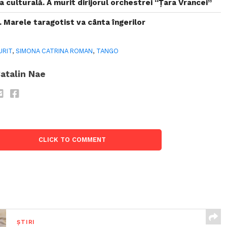
a culturală. A murit dirijorul orchestrei “Ţara Vrancei”
 Marele taragotist va cânta îngerilor
URIT
,
SIMONA CATRINA ROMAN
,
TANGO
atalin Nae
CLICK TO COMMENT
ȘTIRI