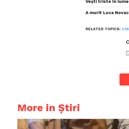
Vești triste în lume
A murit Luca Novac.
RELATED TOPICS:
A M
C
More in Știri