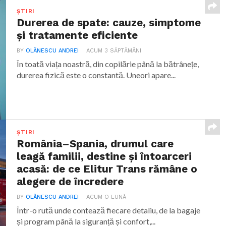
ȘTIRI
Durerea de spate: cauze, simptome
și tratamente eficiente
BY
OLĂNESCU ANDREI
ACUM 3 SĂPTĂMÂNI
În toată viața noastră, din copilărie până la bătrânețe,
durerea fizică este o constantă. Uneori apare...
ȘTIRI
România–Spania, drumul care
leagă familii, destine și întoarceri
acasă: de ce Elitur Trans rămâne o
alegere de încredere
BY
OLĂNESCU ANDREI
ACUM O LUNĂ
Într-o rută unde contează fiecare detaliu, de la bagaje
și program până la siguranță și confort,...