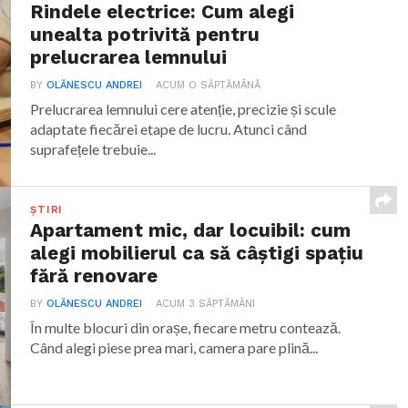
Rindele electrice: Cum alegi
unealta potrivită pentru
prelucrarea lemnului
BY
OLĂNESCU ANDREI
ACUM O SĂPTĂMÂNĂ
Prelucrarea lemnului cere atenție, precizie și scule
adaptate fiecărei etape de lucru. Atunci când
suprafețele trebuie...
ȘTIRI
Apartament mic, dar locuibil: cum
alegi mobilierul ca să câștigi spațiu
fără renovare
BY
OLĂNESCU ANDREI
ACUM 3 SĂPTĂMÂNI
În multe blocuri din orașe, fiecare metru contează.
Când alegi piese prea mari, camera pare plină...