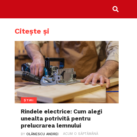
Citește și
ȘTIRI
Rindele electrice: Cum alegi
unealta potrivită pentru
prelucrarea lemnului
ACUM O SĂPTĂMÂNĂ
BY
OLĂNESCU ANDREI