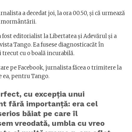
urnalista a decedat joi, la ora 00.50, şi că urmează
înmormântării.
fost editorialist la Libertatea şi Adevărul şi a
evista Tango. Ea fusese diagnosticacăt în
trecut cu o boală incurabilă.
are pe Facebook, jurnalista făcea o trimitere la
de ea, pentru Tango.
rfect, cu excepția unui
t fără importanță: era cel
erios băiat pe care îl
isem vreodată, umbla cu vreo