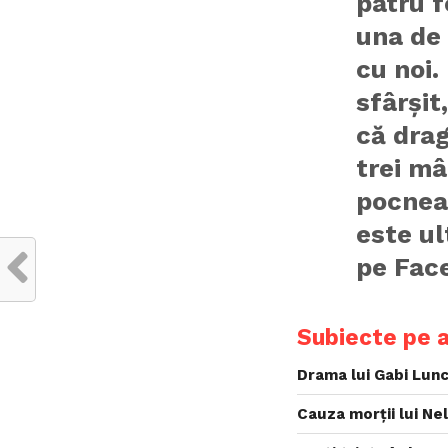
patru f
una de 
cu noi.
sfârși
că drag
trei mâ
pocneas
este u
pe Fac
Subiecte pe 
Drama lui Gabi Lunc
Cauza morții lui Ne