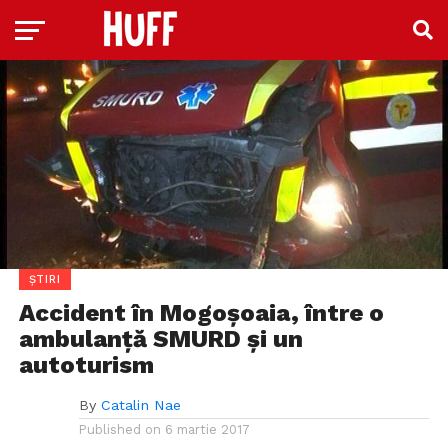
ȘTIRI
Accident în Mogoșoaia, între o
ambulanță SMURD și un
autoturism
By
Catalin Nae
Published on
6 martie 2017