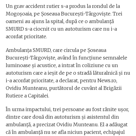
Un grav accident rutier s-a produs la rondul de la
Mogoșoaia, pe Șoseaua București-Târgoviște. Trei
oameni au ajuns la spital, după ce o ambulanță
SMURD s-a ciocnit cu un autoturism care nu i-a
acordat prioritate.
Ambulanţa SMURD, care circula pe Şoseaua
Bucureşti-Târgovişte, având în funcţiune semnalele
luminoase şi acustice, a intrat în coliziune cu un
autoturism care a ieşit de pe o stradă lăturalnică şi nu
i-a acordat prioritate, a declarat, pentru News.ro,
Ovidiu Munteanu, purtătorul de cuvânt al Brigăzii
Rutiere a Capitalei.
În urma impactului, trei persoane au fost rănite uşor,
dintre care două din autoturism şi asistentul din
ambulanţă, a precizat Ovidiu Munteanu. El a adăugat
că în ambulanţă nu se afla niciun pacient, echipajul