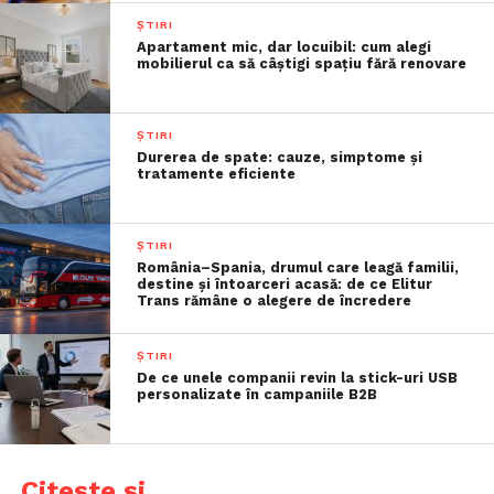
ȘTIRI
Apartament mic, dar locuibil: cum alegi
mobilierul ca să câștigi spațiu fără renovare
ȘTIRI
Durerea de spate: cauze, simptome și
tratamente eficiente
ȘTIRI
România–Spania, drumul care leagă familii,
destine și întoarceri acasă: de ce Elitur
Trans rămâne o alegere de încredere
ȘTIRI
De ce unele companii revin la stick-uri USB
personalizate în campaniile B2B
Citește și