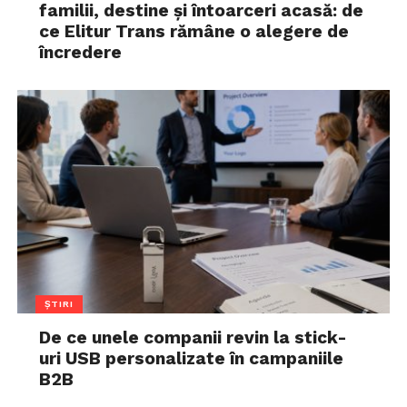
familii, destine și întoarceri acasă: de
ce Elitur Trans rămâne o alegere de
încredere
ȘTIRI
De ce unele companii revin la stick-
uri USB personalizate în campaniile
B2B