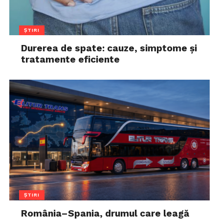
ȘTIRI
Durerea de spate: cauze, simptome și
tratamente eficiente
ȘTIRI
România–Spania, drumul care leagă