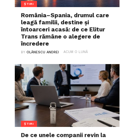
ȘTIRI
România–Spania, drumul care
leagă familii, destine și
întoarceri acasă: de ce Elitur
Trans rămâne o alegere de
încredere
ACUM O LUNĂ
BY
OLĂNESCU ANDREI
ȘTIRI
De ce unele companii revin la