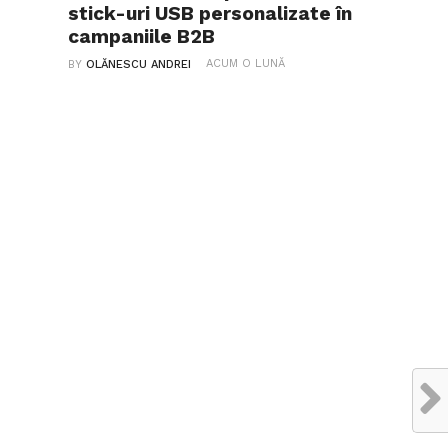
stick-uri USB personalizate în
campaniile B2B
ACUM O LUNĂ
BY
OLĂNESCU ANDREI