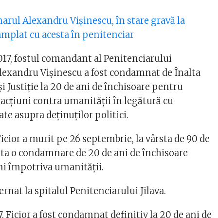
narul Alexandru Vișinescu, în stare gravă la
tâmplat cu acesta în penitenciar
017, fostul comandant al Penitenciarului
exandru Vişinescu a fost condamnat de Înalta
şi Justiţie la 20 de ani de închisoare pentru
racţiuni contra umanităţii în legătură cu
ate asupra deţinuţilor politici.
icior a murit pe 26 septembrie, la vârsta de 90 de
uta o condamnare de 20 de ani de închisoare
ni împotriva umanității.
ernat la spitalul Penitenciarului Jilava.
, Ficior a fost condamnat definitiv la 20 de ani de