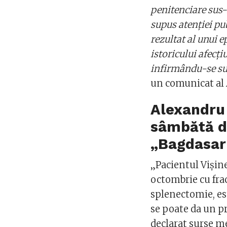
penitenciare sus-
supus atenţiei pu
rezultat al unui e
istoricului afecţi
infirmându-se sus
un comunicat al
Alexandru 
sâmbătă de
„Bagdasar
„Pacientul Vişine
octombrie cu frac
splenectomie, est
se poate da un pr
declarat surse m