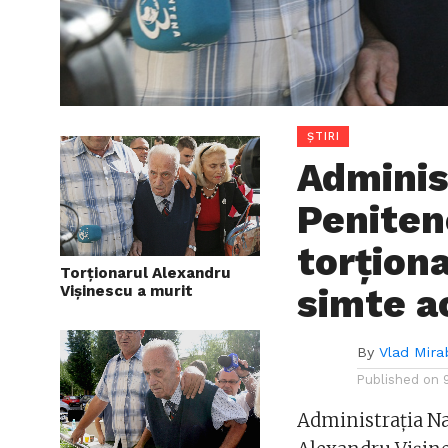
ȘTIRI
Adminis
Peniten
torțion
Torționarul Alexandru
simte a
Vișinescu a murit
By
Vlad Mira
Published on
Administraţia Na