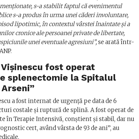
menţionate, s-a stabilit faptul că evenimentul
blice s-a produs în urma unei căderi involuntare,
pisod lipotimic, în contextul vârstei înaintate şi a
unilor cronice ale persoanei private de libertate,
piciunile unei eventuale agresiuni”,
se arată într-
 ANP.
Vişinescu fost operat
 splenectomie la Spitalul
 Arseni”
scu a fost internat de urgenţă pe data de 6
turi costale şi ruptură de splină. A fost operat de
e în Terapie Intensivă, conştient şi stabil, dar nu
ognostic cert, având vârsta de 93 de ani”, au
edicale.