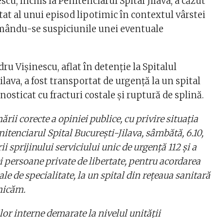
cu, închis la Penitenciarul Spital Jilava, a căzut
tat al unui episod lipotimic în contextul vârstei
rmându-se suspiciunile unei eventuale
u Vişinescu, aflat în detenţie la Spitalul
ilava, a fost transportat de urgenţă la un spital
agnosticat cu fracturi costale şi ruptură de splină.
rii corecte a opiniei publice, cu privire situaţia
nitenciarul Spital Bucureşti-Jilava, sâmbătă, 6.10,
rii sprijinului serviciului unic de urgenţă 112 şi a
i persoane private de libertate, pentru acordarea
ale de specialitate, la un spital din reţeaua sanitară
nicăm.
lor interne demarate la nivelul unităţii