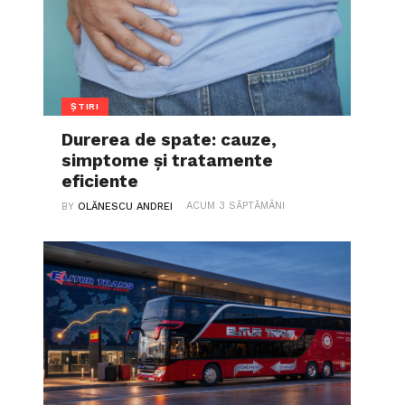
ȘTIRI
Durerea de spate: cauze,
simptome și tratamente
eficiente
ACUM 3 SĂPTĂMÂNI
BY
OLĂNESCU ANDREI