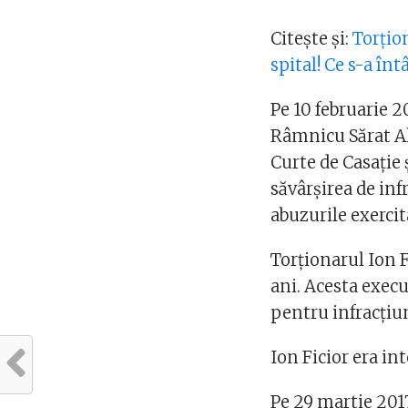
Citește și:
Torțio
spital! Ce s-a în
Pe 10 februarie 2
Râmnicu Sărat Al
Curte de Casaţie 
săvârşirea de inf
abuzurile exercit
Torționarul Ion F
ani. Acesta exec
pentru infracțiu
Ion Ficior era int
Pe 29 martie 2017