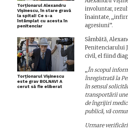
Alexandru Vişines
Torționarul Alexandru
involuntar, rezul
Vișinescu, în stare gravă
la spital! Ce s-a
înaintate, „infi
întâmplat cu acesta în
agresiuni”.
penitenciar
Sâmbătă, Alexandr
Penitenciarului J
civil, el fiind di
„
În scopul informă
Torționarul Vișinescu
înregistrată la Pe
este grav BOLNAV! A
în sensul solicită
cerut să fie eliberat
transportării une
de îngrijiri medic
publică, vă comu
Urmare verificări