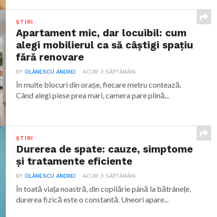
ȘTIRI
Apartament mic, dar locuibil: cum
alegi mobilierul ca să câștigi spațiu
fără renovare
BY
OLĂNESCU ANDREI
ACUM 3 SĂPTĂMÂNI
În multe blocuri din orașe, fiecare metru contează.
Când alegi piese prea mari, camera pare plină...
ȘTIRI
Durerea de spate: cauze, simptome
și tratamente eficiente
BY
OLĂNESCU ANDREI
ACUM 3 SĂPTĂMÂNI
În toată viața noastră, din copilărie până la bătrânețe,
durerea fizică este o constantă. Uneori apare...