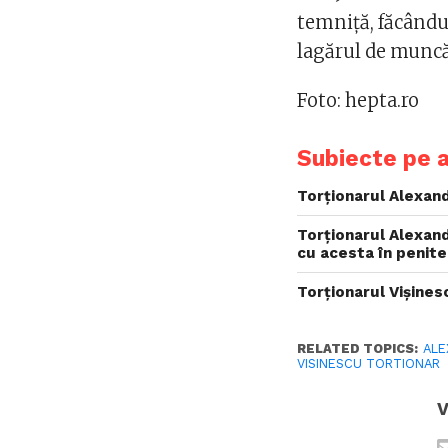
temniță, făcându
lagărul de muncă
Foto: hepta.ro
Subiecte pe 
Torționarul Alexand
Torționarul Alexand
cu acesta în penite
Torționarul Vișines
RELATED TOPICS:
ALE
VISINESCU TORTIONAR
V