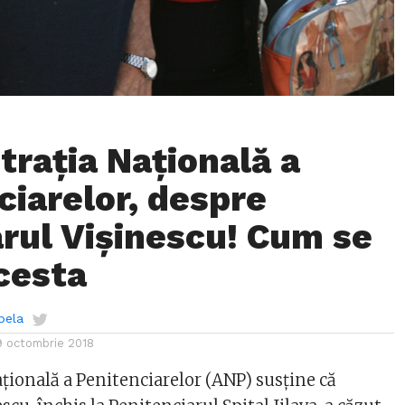
traţia Naţională a
ciarelor, despre
arul Vișinescu! Cum se
cesta
bela
9 octombrie 2018
ţională a Penitenciarelor (ANP) susţine că