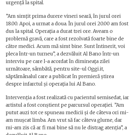
urgenţă la spital.
”Am simţit prima durere vineri seară, în jurul orei
18.00. Apoi, a urmat a doua. În jurul orei 20.00 am fost
dus la spital. Operaţia a durat trei ore. Aveam o
problemă gravă, care a fost rezolvată foarte bine de
către medici. Acum mă simt bine. Sunt întinerit, voi
pleca într-un turneu”, a dezvăluit Al Bano într-un
interviu pe care l-a acordat în dimineaţa zilei
următoare, sâmbătă, pentru site-ul Oggi.it,
săptămânalul care a publicat în premieră ştirea
despre infarctul şi operaţia lui Al Bano.
Intervenţia a fost realizată cu pacientul semisedat, iar
artistul a fost conştient pe parcursul operaţiei. ”Am
putut auzi tot ce spuneau medicii şi de câteva ori mi-
am muşcat limba. Am vrut să fac câteva glume, dar
mi-am zis că ar fi mai bine să nu le distrag atenţia”, a