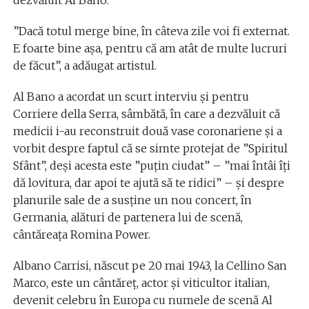
dezvăluit Al Bano.
”Dacă totul merge bine, în câteva zile voi fi externat.
E foarte bine aşa, pentru că am atât de multe lucruri
de făcut”, a adăugat artistul.
Al Bano a acordat un scurt interviu şi pentru
Corriere della Serra, sâmbătă, în care a dezvăluit că
medicii i-au reconstruit două vase coronariene şi a
vorbit despre faptul că se simte protejat de ”Spiritul
Sfânt”, deşi acesta este ”puţin ciudat” – ”mai întâi îţi
dă lovitura, dar apoi te ajută să te ridici” – şi despre
planurile sale de a susţine un nou concert, în
Germania, alături de partenera lui de scenă,
cântăreaţa Romina Power.
Albano Carrisi, născut pe 20 mai 1943, la Cellino San
Marco, este un cântăreţ, actor şi viticultor italian,
devenit celebru în Europa cu numele de scenă Al