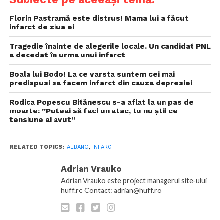
Florin Pastramă este distrus! Mama lui a făcut
infarct de ziua ei
Tragedie înainte de alegerile locale. Un candidat PNL
a decedat în urma unui infarct
Boala lui Bodo! La ce varsta suntem cei mai
predispusi sa facem infarct din cauza depresiei
Rodica Popescu Bitănescu s-a aflat la un pas de
moarte: ”Puteai să faci un atac, tu nu ştii ce
tensiune ai avut”
RELATED TOPICS:
ALBANO
,
INFARCT
Adrian Vrauko
Adrian Vrauko este project managerul site-ului
huff.ro Contact: adrian@huff.ro