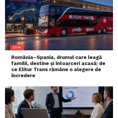
ȘTIRI
România–Spania, drumul care leagă
familii, destine și întoarceri acasă: de
ce Elitur Trans rămâne o alegere de
încredere