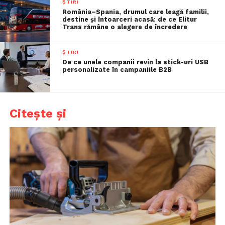
ȘTIRI
România–Spania, drumul care leagă familii,
destine și întoarceri acasă: de ce Elitur
Trans rămâne o alegere de încredere
ȘTIRI
De ce unele companii revin la stick-uri USB
personalizate în campaniile B2B
Citește și