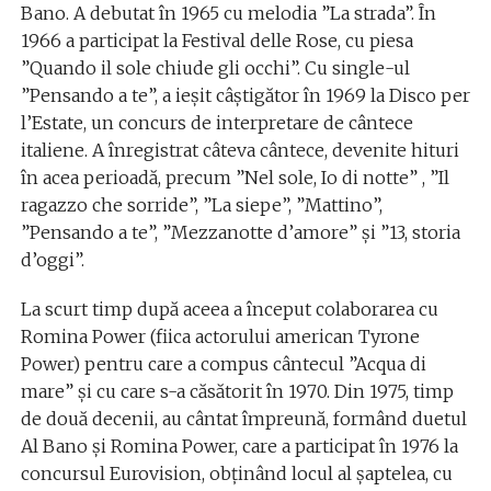
Bano. A debutat în 1965 cu melodia ”La strada”. În
1966 a participat la Festival delle Rose, cu piesa
”Quando il sole chiude gli occhi”. Cu single-ul
”Pensando a te”, a ieşit câştigător în 1969 la Disco per
l’Estate, un concurs de interpretare de cântece
italiene. A înregistrat câteva cântece, devenite hituri
în acea perioadă, precum ”Nel sole, Io di notte” , ”Il
ragazzo che sorride”, ”La siepe”, ”Mattino”,
”Pensando a te”, ”Mezzanotte d’amore” şi ”13, storia
d’oggi”.
La scurt timp după aceea a început colaborarea cu
Romina Power (fiica actorului american Tyrone
Power) pentru care a compus cântecul ”Acqua di
mare” şi cu care s-a căsătorit în 1970. Din 1975, timp
de două decenii, au cântat împreună, formând duetul
Al Bano şi Romina Power, care a participat în 1976 la
concursul Eurovision, obţinând locul al şaptelea, cu