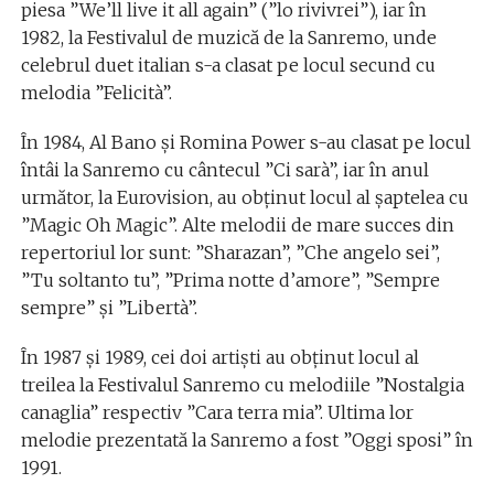
piesa ”We’ll live it all again” (”lo rivivrei”), iar în
1982, la Festivalul de muzică de la Sanremo, unde
celebrul duet italian s-a clasat pe locul secund cu
melodia ”Felicità”.
În 1984, Al Bano şi Romina Power s-au clasat pe locul
întâi la Sanremo cu cântecul ”Ci sarà”, iar în anul
următor, la Eurovision, au obţinut locul al şaptelea cu
”Magic Oh Magic”. Alte melodii de mare succes din
repertoriul lor sunt: ”Sharazan”, ”Che angelo sei”,
”Tu soltanto tu”, ”Prima notte d’amore”, ”Sempre
sempre” şi ”Libertà”.
În 1987 şi 1989, cei doi artişti au obţinut locul al
treilea la Festivalul Sanremo cu melodiile ”Nostalgia
canaglia” respectiv ”Cara terra mia”. Ultima lor
melodie prezentată la Sanremo a fost ”Oggi sposi” în
1991.