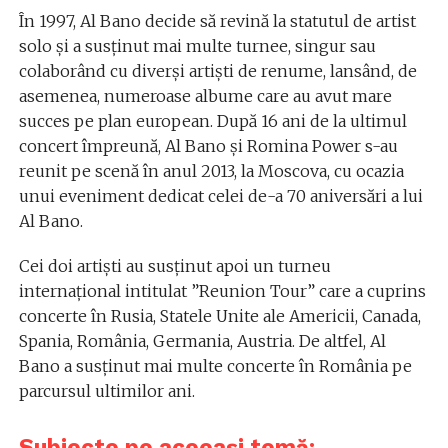
În 1997, Al Bano decide să revină la statutul de artist
solo şi a susţinut mai multe turnee, singur sau
colaborând cu diverşi artişti de renume, lansând, de
asemenea, numeroase albume care au avut mare
succes pe plan european. După 16 ani de la ultimul
concert împreună, Al Bano şi Romina Power s-au
reunit pe scenă în anul 2013, la Moscova, cu ocazia
unui eveniment dedicat celei de-a 70 aniversări a lui
Al Bano.
Cei doi artişti au susţinut apoi un turneu
internaţional intitulat ”Reunion Tour” care a cuprins
concerte în Rusia, Statele Unite ale Americii, Canada,
Spania, România, Germania, Austria. De altfel, Al
Bano a susţinut mai multe concerte în România pe
parcursul ultimilor ani.
Subiecte pe aceeași temă: