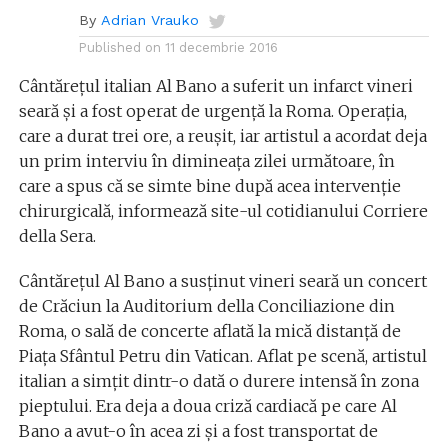
By
Adrian Vrauko
Published on
11 decembrie 2016
Cântăreţul italian Al Bano a suferit un infarct vineri
seară şi a fost operat de urgenţă la Roma. Operaţia,
care a durat trei ore, a reuşit, iar artistul a acordat deja
un prim interviu în dimineaţa zilei următoare, în
care a spus că se simte bine după acea intervenţie
chirurgicală, informează site-ul cotidianului Corriere
della Sera.
Cântăreţul Al Bano a susţinut vineri seară un concert
de Crăciun la Auditorium della Conciliazione din
Roma, o sală de concerte aflată la mică distanţă de
Piaţa Sfântul Petru din Vatican. Aflat pe scenă, artistul
italian a simţit dintr-o dată o durere intensă în zona
pieptului. Era deja a doua criză cardiacă pe care Al
Bano a avut-o în acea zi şi a fost transportat de