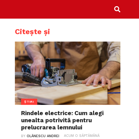
Citește și
ȘTIRI
Rindele electrice: Cum alegi
unealta potrivită pentru
prelucrarea lemnului
ACUM O SĂPTĂMÂNĂ
BY
OLĂNESCU ANDREI