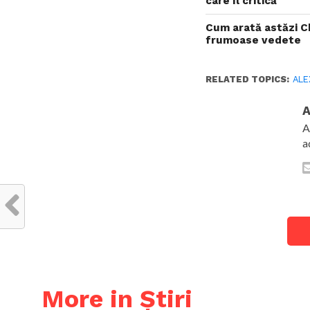
care îl critică
Cum arată astăzi Ch
frumoase vedete
RELATED TOPICS:
ALE
A
A
a
More in Știri