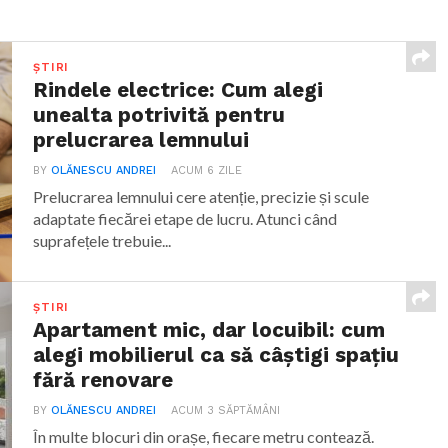
ȘTIRI
Rindele electrice: Cum alegi
unealta potrivită pentru
prelucrarea lemnului
BY
OLĂNESCU ANDREI
ACUM 6 ZILE
Prelucrarea lemnului cere atenție, precizie și scule
adaptate fiecărei etape de lucru. Atunci când
suprafețele trebuie...
ȘTIRI
Apartament mic, dar locuibil: cum
alegi mobilierul ca să câștigi spațiu
fără renovare
BY
OLĂNESCU ANDREI
ACUM 3 SĂPTĂMÂNI
În multe blocuri din orașe, fiecare metru contează.