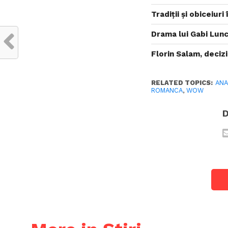
Tradiții și obiceiur
Drama lui Gabi Lunc
Florin Salam, deciz
RELATED TOPICS:
ANA
ROMANCA
,
WOW
D