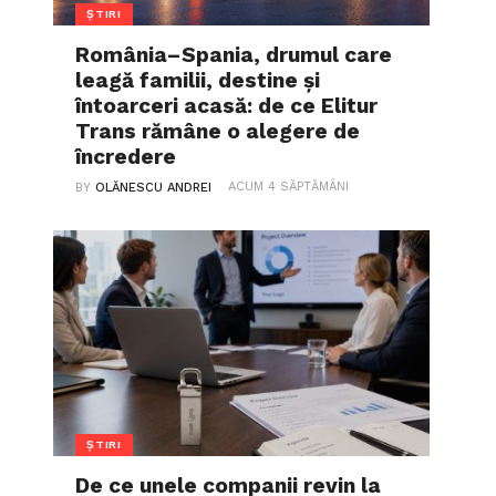
ȘTIRI
România–Spania, drumul care
leagă familii, destine și
întoarceri acasă: de ce Elitur
Trans rămâne o alegere de
încredere
ACUM 4 SĂPTĂMÂNI
BY
OLĂNESCU ANDREI
ȘTIRI
De ce unele companii revin la