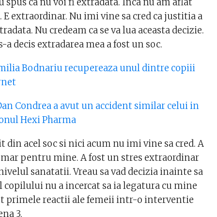
u spus ca nu voi fi extradata. Inca nu am aflat
. E extraordinar. Nu imi vine sa cred ca justitia a
xtradata. Nu credeam ca se va lua aceasta decizie.
-a decis extradarea mea a fost un soc.
lia Bodnariu recupereaza unul dintre copiii
rnet
 Dan Condrea a avut un accident similar celui in
ronul Hexi Pharma
din acel soc si nici acum nu imi vine sa cred. A
osmar pentru mine. A fost un stres extraordinar
nivelul sanatatii. Vreau sa vad decizia inainte sa
l copilului nu a incercat sa ia legatura cu mine
st primele reactii ale femeii intr-o interventie
ena 3.