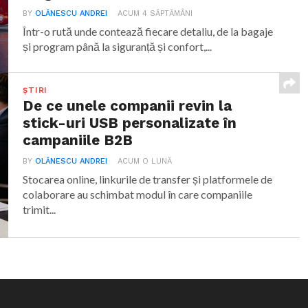
BY
OLĂNESCU ANDREI
ACUM 4 SĂPTĂMÂNI
Într-o rută unde contează fiecare detaliu, de la bagaje
și program până la siguranță și confort,...
ȘTIRI
De ce unele companii revin la
stick-uri USB personalizate în
campaniile B2B
BY
OLĂNESCU ANDREI
ACUM O LUNĂ
Stocarea online, linkurile de transfer și platformele de
colaborare au schimbat modul în care companiile
trimit...