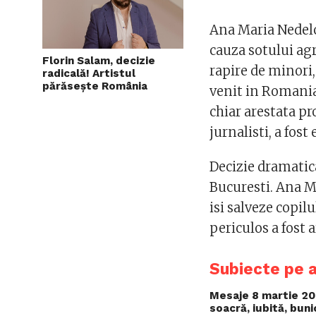
Ana Maria Nedelc
cauza sotului agr
Florin Salam, decizie
rapire de minori,
radicală! Artistul
părăsește România
venit in Romania
chiar arestata pr
jurnalisti, a fost 
Decizie dramatic
Bucuresti. Ana M
isi salveze copilu
periculos a fost 
Subiecte pe 
Mesaje 8 martie 202
soacră, iubită, bun