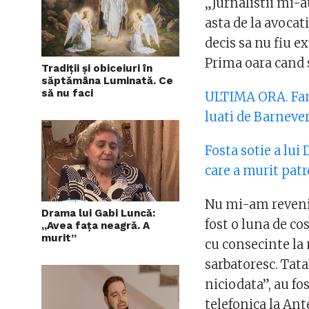
„Jurnalistii mi-a
asta de la avocati
decis sa nu fiu e
Prima oara cand s
Tradiții și obiceiuri în
săptămâna Luminată. Ce
să nu faci
ULTIMA ORA. Fami
luati de Barneve
Fosta sotie a lui
care a murit pat
Nu mi-am revenit 
Drama lui Gabi Luncă:
fost o luna de c
„Avea faţa neagră. A
murit”
cu consecinte la 
sarbatoresc. Tata
niciodata”, au fo
telefonica la Ant