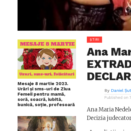
ȘTIRI
Ana Mar
EXTRAD
DECLARA
Mesaje 8 martie 2023.
Urări și sms-uri de Ziua
By
Daniel Șu
Femeii pentru mamă,
Published on
soră, soacră, iubită,
bunică, soție, profesoară
Ana Maria Nedelc
Decizia judecator