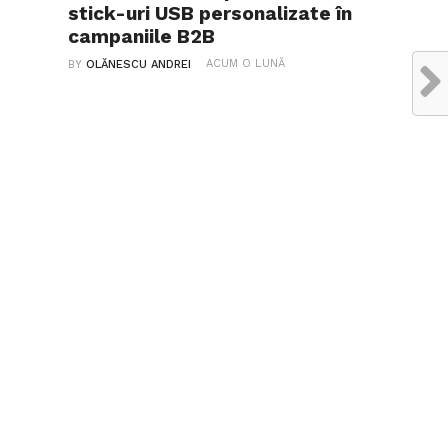
stick-uri USB personalizate în
campaniile B2B
ACUM O LUNĂ
BY
OLĂNESCU ANDREI