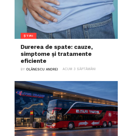
ȘTIRI
Durerea de spate: cauze,
simptome și tratamente
eficiente
ACUM 3 SĂPTĂMÂNI
BY
OLĂNESCU ANDREI