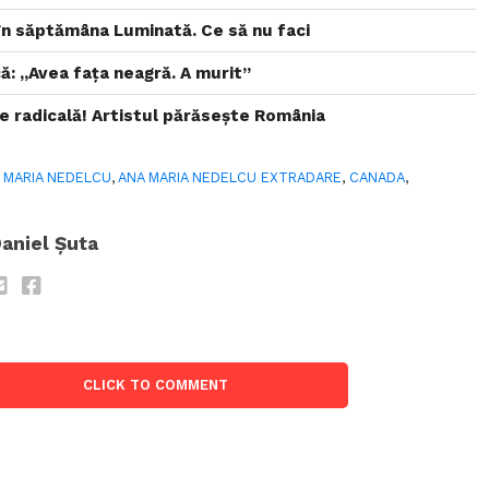
i în săptămâna Luminată. Ce să nu faci
ă: „Avea faţa neagră. A murit”
ie radicală! Artistul părăsește România
 MARIA NEDELCU
,
ANA MARIA NEDELCU EXTRADARE
,
CANADA
,
aniel Șuta
CLICK TO COMMENT