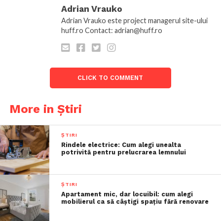
Adrian Vrauko
Adrian Vrauko este project managerul site-ului
huff.ro Contact: adrian@huff.ro
CLICK TO COMMENT
More in Știri
ȘTIRI
Rindele electrice: Cum alegi unealta
potrivită pentru prelucrarea lemnului
ȘTIRI
Apartament mic, dar locuibil: cum alegi
mobilierul ca să câștigi spațiu fără renovare