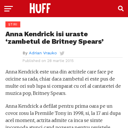
ȘTIRI
Anna Kendrick isi uraste
‘zambetul de Britney Spears’
By
Adrian Vrauko
Published on
28 martie 2015
Anna Kendrick este una din actritele care face pe
oricine sa rada, chiar daca zambetul ei este pus de
multe ori sub lupa si comparat cu cel al cantaretei de
muzica pop, Britney Spears.
Anna Kendrick a defilat pentru prima oara pe un
covor rosu la Premiile Tony in 1998, si, la 17 ani dupa
acel moment, actrita admite ca inca se simte
incomoda atunci cand pozeaza pentru revistele