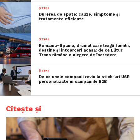
ȘTIRI
Durerea de spate: cauze, simptome și
tratamente eficiente
ȘTIRI
România–Spania, drumul care leagă familii,
destine și întoarceri acasă: de ce Elitur
Trans rămâne o alegere de încredere
ȘTIRI
De ce unele companii revin la stick-uri USB
personalizate în campaniile B2B
Citește și