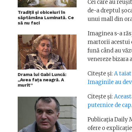
Cei care au reuși
de-a dreptul șoc
Tradiții și obiceiuri în
săptămâna Luminată. Ce
unui mall din or
să nu faci
Imaginea s-a răs
martorii acestui
fună când au văzu
venereze bizara a
Citește și:
A taiat
Drama lui Gabi Luncă:
„Avea faţa neagră. A
Imaginile au dev
murit”
Citește și:
Aceast
puternice de cap
Publicația Daily
ofere o explicați