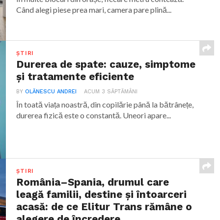
Când alegi piese prea mari, camera pare plină...
ȘTIRI
Durerea de spate: cauze, simptome
și tratamente eficiente
BY
OLĂNESCU ANDREI
ACUM 3 SĂPTĂMÂNI
În toată viața noastră, din copilărie până la bătrânețe,
durerea fizică este o constantă. Uneori apare...
ȘTIRI
România–Spania, drumul care
leagă familii, destine și întoarceri
acasă: de ce Elitur Trans rămâne o
alegere de încredere