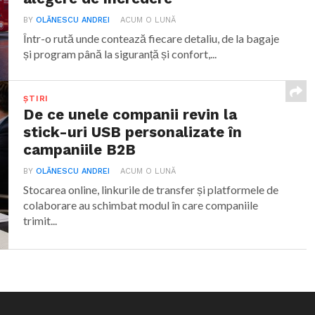
BY
OLĂNESCU ANDREI
ACUM O LUNĂ
Într-o rută unde contează fiecare detaliu, de la bagaje
și program până la siguranță și confort,...
ȘTIRI
De ce unele companii revin la
stick-uri USB personalizate în
campaniile B2B
BY
OLĂNESCU ANDREI
ACUM O LUNĂ
Stocarea online, linkurile de transfer și platformele de
colaborare au schimbat modul în care companiile
trimit...