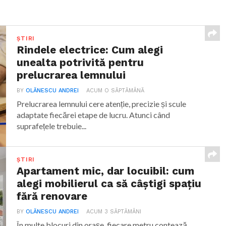
ȘTIRI
Rindele electrice: Cum alegi
unealta potrivită pentru
prelucrarea lemnului
BY
OLĂNESCU ANDREI
ACUM O SĂPTĂMÂNĂ
Prelucrarea lemnului cere atenție, precizie și scule
adaptate fiecărei etape de lucru. Atunci când
suprafețele trebuie...
ȘTIRI
Apartament mic, dar locuibil: cum
alegi mobilierul ca să câștigi spațiu
fără renovare
BY
OLĂNESCU ANDREI
ACUM 3 SĂPTĂMÂNI
În multe blocuri din orașe, fiecare metru contează.