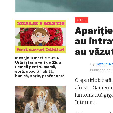
ȘTIRI
Apariție
au intra
au văzu
Mesaje 8 martie 2023.
Urări și sms-uri de Ziua
By
Catalin N
Femeii pentru mamă,
Published on
soră, soacră, iubită,
bunică, soție, profesoară
O apariție bizară
african. Oamenii 
fantomatică gigan
Internet.