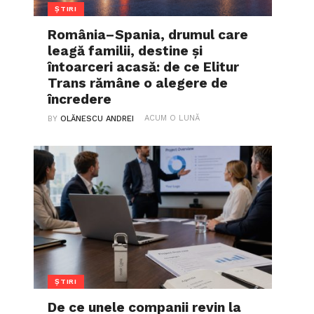
ȘTIRI
România–Spania, drumul care
leagă familii, destine și
întoarceri acasă: de ce Elitur
Trans rămâne o alegere de
încredere
ACUM O LUNĂ
BY
OLĂNESCU ANDREI
ȘTIRI
De ce unele companii revin la