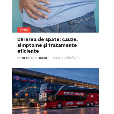
ȘTIRI
Durerea de spate: cauze,
simptome și tratamente
eficiente
ACUM 3 SĂPTĂMÂNI
BY
OLĂNESCU ANDREI