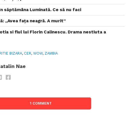
i în săptămâna Luminată. Ce să nu faci
ă: „Avea faţa neagră. A murit”
otia si fiul lui Florin Calinescu. Drama nestiuta a
RITIE BIZARA
,
CER
,
WOW
,
ZAMBIA
atalin Nae
1 COMMENT