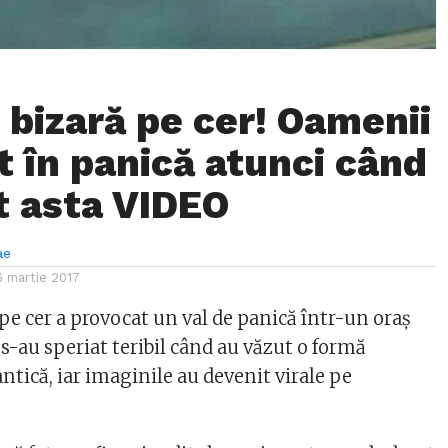
 bizară pe cer! Oamenii
t în panică atunci când
t asta VIDEO
ae
6 martie 2017
 pe cer a provocat un val de panică într-un oraș
s-au speriat teribil când au văzut o formă
tică, iar imaginile au devenit virale pe