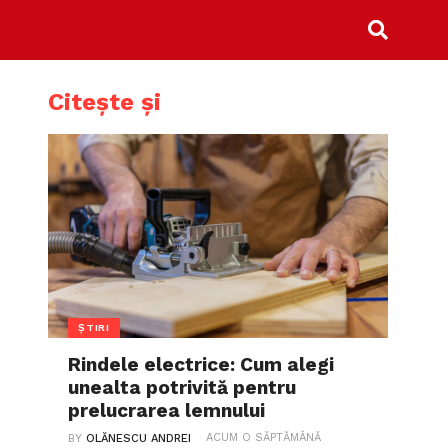
Citește și
ȘTIRI
Rindele electrice: Cum alegi
unealta potrivită pentru
prelucrarea lemnului
ACUM O SĂPTĂMÂNĂ
BY
OLĂNESCU ANDREI