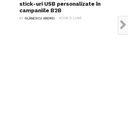
stick-uri USB personalizate în
campaniile B2B
ACUM O LUNĂ
BY
OLĂNESCU ANDREI