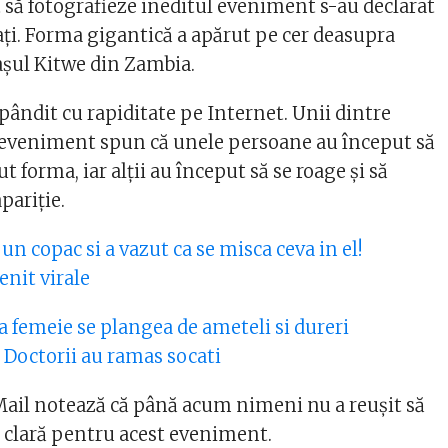
t să fotografieze ineditul eveniment s-au declarat
ați. Forma gigantică a apărut pe cer deasupra
așul Kitwe din Zambia.
pândit cu rapiditate pe Internet. Unii dintre
 eveniment spun că unele persoane au început să
t forma, iar alții au început să se roage și să
pariție.
 un copac si a vazut ca se misca ceva in el!
enit virale
a femeie se plangea de ameteli si dureri
. Doctorii au ramas socati
 Mail notează că până acum nimeni nu a reușit să
e clară pentru acest eveniment.