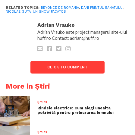
RELATED TOPICS:
BEYONCE DE ROMANIA
,
DANI PRINTUL BANATULUI
,
NICOLAE GUTA
,
UN SHOW PACATOS
Adrian Vrauko
Adrian Vrauko este project managerul site-ului
huff.ro Contact: adrian@huff.ro
CLICK TO COMMENT
More in Știri
ȘTIRI
Rindele electrice: Cum alegi unealta
potrivită pentru prelucrarea lemnului
ȘTIRI