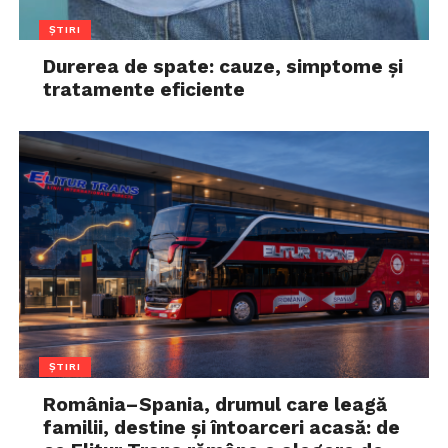
ȘTIRI
Durerea de spate: cauze, simptome și
tratamente eficiente
ȘTIRI
România–Spania, drumul care leagă
familii, destine și întoarceri acasă: de