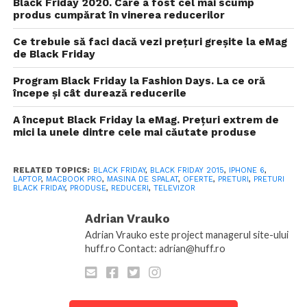
Black Friday 2020. Care a fost cel mai scump
produs cumpărat în vinerea reducerilor
Ce trebuie să faci dacă vezi prețuri greșite la eMag
de Black Friday
Program Black Friday la Fashion Days. La ce oră
începe și cât durează reducerile
A început Black Friday la eMag. Prețuri extrem de
mici la unele dintre cele mai căutate produse
RELATED TOPICS:
BLACK FRIDAY
,
BLACK FRIDAY 2015
,
IPHONE 6
,
LAPTOP
,
MACBOOK PRO
,
MASINA DE SPALAT
,
OFERTE
,
PRETURI
,
PRETURI
BLACK FRIDAY
,
PRODUSE
,
REDUCERI
,
TELEVIZOR
Adrian Vrauko
Adrian Vrauko este project managerul site-ului
huff.ro Contact: adrian@huff.ro