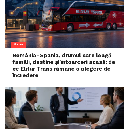
ȘTIRI
România–Spania, drumul care leagă
familii, destine și întoarceri acasă: de
ce Elitur Trans rămâne o alegere de
încredere