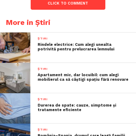
CLICK TO COMMENT
More in Știri
ȘTIRI
Rindele electrice: Cum alegi unealta
potrivită pentru prelucrarea lemnului
ȘTIRI
Apartament mic, dar locuibil: cum alegi
mobilierul ca să câștigi spațiu fără renovare
ȘTIRI
Durerea de spate: cauze, simptome și
tratamente eficiente
ȘTIRI
România–Spania, drumul care leagă familii,