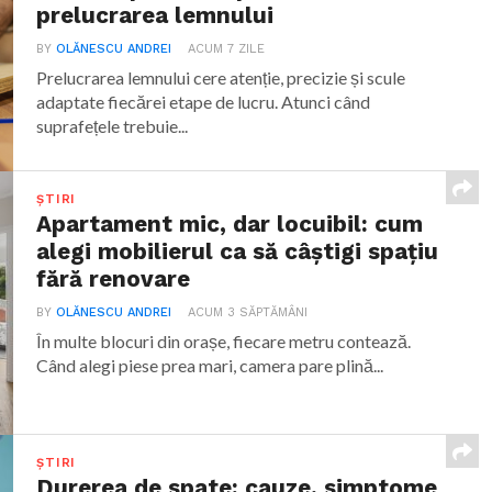
prelucrarea lemnului
BY
OLĂNESCU ANDREI
ACUM 7 ZILE
Prelucrarea lemnului cere atenție, precizie și scule
adaptate fiecărei etape de lucru. Atunci când
suprafețele trebuie...
ȘTIRI
Apartament mic, dar locuibil: cum
alegi mobilierul ca să câștigi spațiu
fără renovare
BY
OLĂNESCU ANDREI
ACUM 3 SĂPTĂMÂNI
În multe blocuri din orașe, fiecare metru contează.
Când alegi piese prea mari, camera pare plină...
ȘTIRI
Durerea de spate: cauze, simptome