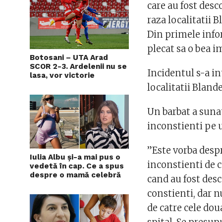
care au fost des
raza localitatii B
Din primele inform
plecat sa o bea 
Botosani – UTA Arad
SCOR 2-3. Ardelenii nu se
Incidentul s-a i
lasa, vor victorie
localitatii Bland
Un barbat a sunat
inconstienti pe 
”Este vorba despr
Iulia Albu și-a mai pus o
inconstienti de c
vedetă în cap. Ce a spus
despre o mamă celebră
cand au fost des
constienti, dar n
de catre cele dou