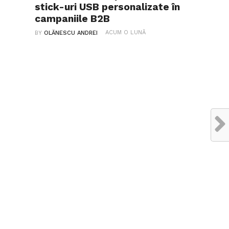
stick-uri USB personalizate în
campaniile B2B
ACUM O LUNĂ
BY
OLĂNESCU ANDREI