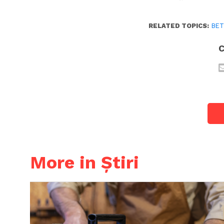
RELATED TOPICS:
BET
C
More in Știri