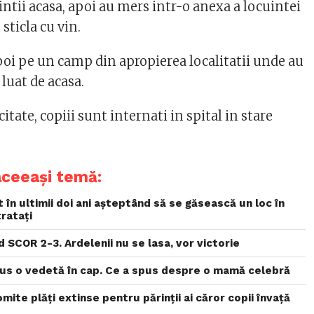
ntii acasa, apoi au mers intr-o anexa a locuintei
sticla cu vin.
poi pe un camp din apropierea localitatii unde au
 luat de acasa.
citate, copiii sunt internati in spital in stare
aceeași temă:
 în ultimii doi ani așteptând să se găsească un loc în
tratați
 SCOR 2-3. Ardelenii nu se lasa, vor victorie
 pus o vedetă în cap. Ce a spus despre o mamă celebră
mite plăți extinse pentru părinții ai căror copii învață