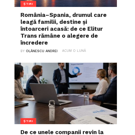
ȘTIRI
România–Spania, drumul care
leagă familii, destine și
întoarceri acasă: de ce Elitur
Trans rămâne o alegere de
încredere
ACUM O LUNĂ
BY
OLĂNESCU ANDREI
ȘTIRI
De ce unele companii revin la