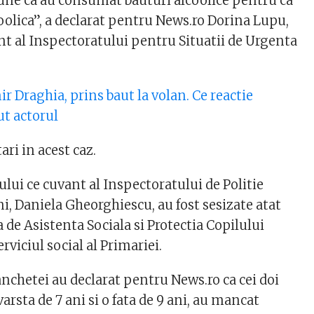
pune ca au consumat bauturi alcoolice pentru ca
oolica”, a declarat pentru News.ro Dorina Lupu,
nt al Inspectoratului pentru Situatii de Urgenta
r Draghia, prins baut la volan. Ce reactie
ut actorul
tari in acest caz.
ului ce cuvant al Inspectoratului de Politie
i, Daniela Gheorghiescu, au fost sesizate atat
 de Asistenta Sociala si Protectia Copilului
erviciul social al Primariei.
nchetei au declarat pentru News.ro ca cei doi
 varsta de 7 ani si o fata de 9 ani, au mancat