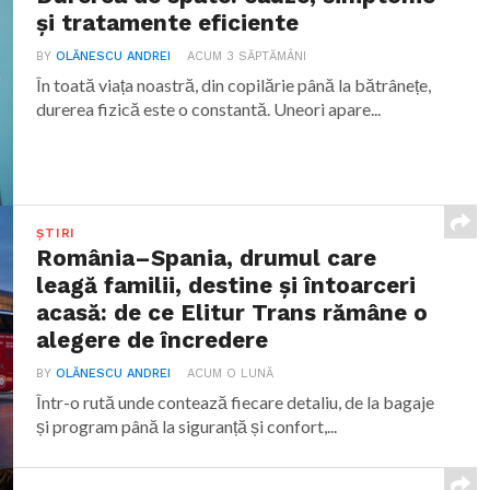
și tratamente eficiente
BY
OLĂNESCU ANDREI
ACUM 3 SĂPTĂMÂNI
În toată viața noastră, din copilărie până la bătrânețe,
durerea fizică este o constantă. Uneori apare...
ȘTIRI
România–Spania, drumul care
leagă familii, destine și întoarceri
acasă: de ce Elitur Trans rămâne o
alegere de încredere
BY
OLĂNESCU ANDREI
ACUM O LUNĂ
Într-o rută unde contează fiecare detaliu, de la bagaje
și program până la siguranță și confort,...