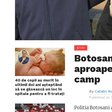
ȘTIRI
Botosani
aproape
camp
40 de copii au murit în
ultimii doi ani așteptând
să se găsească un loc în
By
Catalin N
spitale pentru a fi tratați
Published on
Politia Botosani a