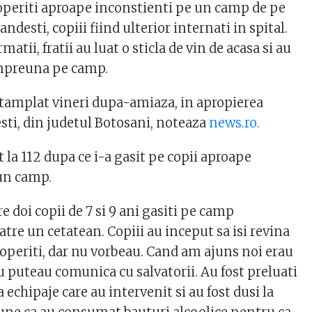
coperiti aproape inconstienti pe un camp de pe
landesti, copiii fiind ulterior internati in spital.
atii, fratii au luat o sticla de vin de acasa si au
impreuna pe camp.
ntamplat vineri dupa-amiaza, in apropierea
esti, din judetul Botosani, noteaza
news.ro.
 la 112 dupa ce i-a gasit pe copii aproape
un camp.
e doi copii de 7 si 9 ani gasiti pe camp
atre un cetatean. Copiii au inceput sa isi revina
coperiti, dar nu vorbeau. Cand am ajuns noi erau
u puteau comunica cu salvatorii. Au fost preluati
a echipaje care au intervenit si au fost dusi la