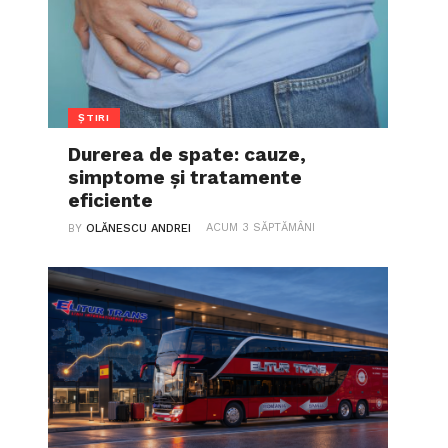
ȘTIRI
Durerea de spate: cauze,
simptome și tratamente
eficiente
ACUM 3 SĂPTĂMÂNI
BY
OLĂNESCU ANDREI