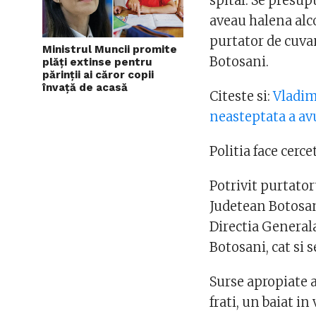
spital. Se presu
aveau halena alc
purtator de cuva
Ministrul Muncii promite
Botosani.
plăți extinse pentru
părinții ai căror copii
învață de acasă
Citeste si:
Vladimi
neasteptata a av
Politia face cerce
Potrivit purtator
Judetean Botosan
Directia Generala
Botosani, cat si s
Surse apropiate a
frati, un baiat in