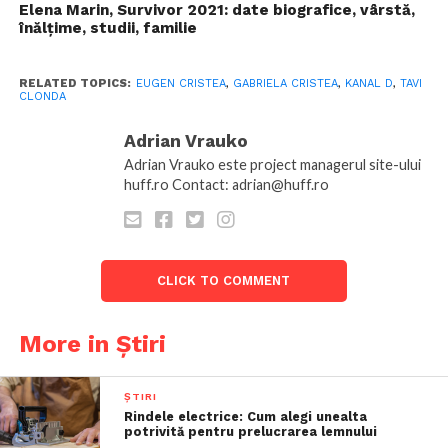
Elena Marin, Survivor 2021: date biografice, vârstă,
înălțime, studii, familie
RELATED TOPICS:
EUGEN CRISTEA
,
GABRIELA CRISTEA
,
KANAL D
,
TAVI
CLONDA
Adrian Vrauko
Adrian Vrauko este project managerul site-ului
huff.ro Contact: adrian@huff.ro
CLICK TO COMMENT
More in Știri
ȘTIRI
Rindele electrice: Cum alegi unealta
potrivită pentru prelucrarea lemnului