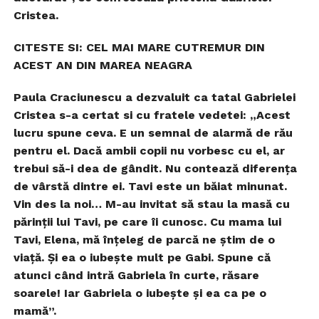
Cristea.
CITESTE SI: CEL MAI MARE CUTREMUR DIN
ACEST AN DIN MAREA NEAGRA
Paula Craciunescu a dezvaluit ca tatal Gabrielei
Cristea s-a certat si cu fratele vedetei: „Acest
lucru spune ceva. E un semnal de alarmă de rău
pentru el. Dacă ambii copii nu vorbesc cu el, ar
trebui să-i dea de gândit. Nu contează diferenţa
de vârstă dintre ei. Tavi este un băiat minunat.
Vin des la noi… M-au invitat să stau la masă cu
părinţii lui Tavi, pe care îi cunosc. Cu mama lui
Tavi, Elena, mă înţeleg de parcă ne ştim de o
viaţă. Şi ea o iubeşte mult pe Gabi. Spune că
atunci când intră Gabriela în curte, răsare
soarele! Iar Gabriela o iubeşte şi ea ca pe o
mamă”.