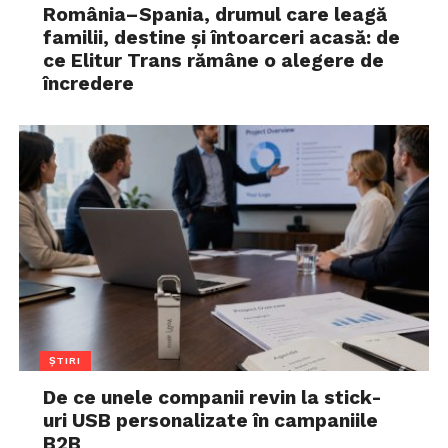
România–Spania, drumul care leagă
familii, destine și întoarceri acasă: de
ce Elitur Trans rămâne o alegere de
încredere
ȘTIRI
De ce unele companii revin la stick-
uri USB personalizate în campaniile
B2B