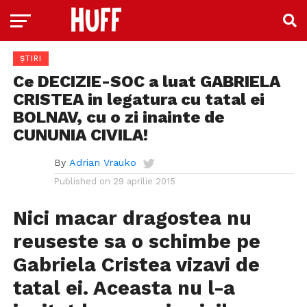
ȘTIRI
Ce DECIZIE-SOC a luat GABRIELA
CRISTEA in legatura cu tatal ei
BOLNAV, cu o zi inainte de
CUNUNIA CIVILA!
By
Adrian Vrauko
Published on
29 aprilie 2015
Nici macar dragostea nu
reuseste sa o schimbe pe
Gabriela Cristea
vizavi de
tatal ei. Aceasta nu l-a