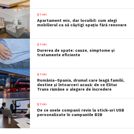
ȘTIRI
Apartament mic, dar locuibil: cum alegi
mobilierul ca să câștigi spațiu fără renovare
ȘTIRI
Durerea de spate: cauze, simptome și
tratamente eficiente
ȘTIRI
România–Spania, drumul care leagă familii,
destine și întoarceri acasă: de ce Elitur
Trans rămâne o alegere de încredere
ȘTIRI
De ce unele companii revin la stick-uri USB
personalizate în campaniile B2B