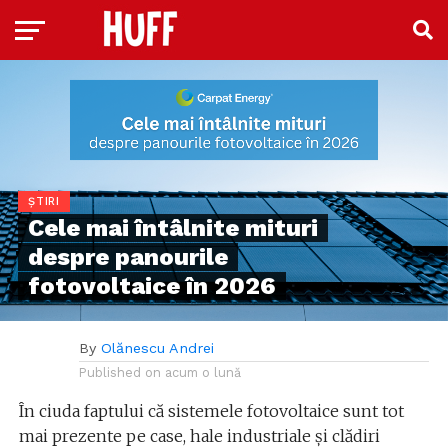
ȘTIRI
Cele mai întâlnite mituri
despre panourile
fotovoltaice în 2026
By
Olănescu Andrei
Published on
acum o lună
În ciuda faptului că sistemele fotovoltaice sunt tot
mai prezente pe case, hale industriale și clădiri