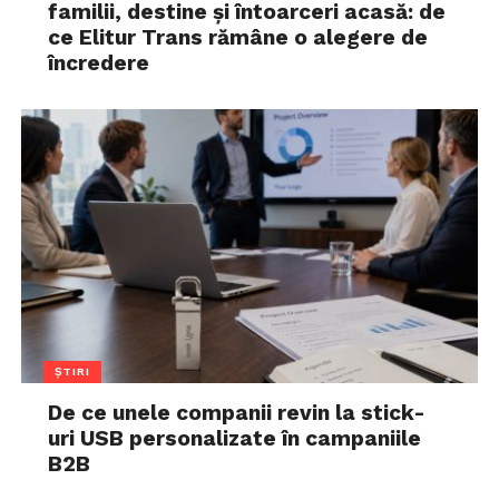
familii, destine și întoarceri acasă: de
ce Elitur Trans rămâne o alegere de
încredere
ȘTIRI
De ce unele companii revin la stick-
uri USB personalizate în campaniile
B2B