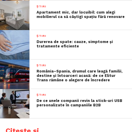
ȘTIRI
Apartament mic, dar locuibil: cum alegi
mobilierul ca să câștigi spațiu fără renovare
ȘTIRI
Durerea de spate: cauze, simptome și
tratamente eficiente
ȘTIRI
România–Spania, drumul care leagă familii,
destine și întoarceri acasă: de ce Elitur
Trans rămâne o alegere de încredere
ȘTIRI
De ce unele companii revin la stick-uri USB
personalizate în campaniile B2B
Citește și