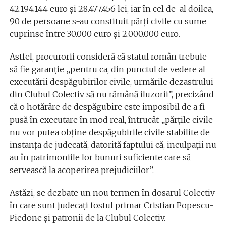
42.194.144 euro şi 28.477.456 lei, iar în cel de-al doilea,
90 de persoane s-au constituit părţi civile cu sume
cuprinse între 30.000 euro şi 2.000.000 euro.
Astfel, procurorii consideră că statul român trebuie
să fie garanţie „pentru ca, din punctul de vedere al
executării despăgubirilor civile, urmările dezastrului
din Clubul Colectiv să nu rămână iluzorii”, precizând
că o hotărâre de despăgubire este imposibil de a fi
pusă în executare în mod real, întrucât „părţile civile
nu vor putea obţine despăgubirile civile stabilite de
instanţa de judecată, datorită faptului că, inculpaţii nu
au în patrimoniile lor bunuri suficiente care să
servească la acoperirea prejudiciilor”.
Astăzi, se dezbate un nou termen în dosarul Colectiv
în care sunt judecați fostul primar Cristian Popescu-
Piedone și patronii de la Clubul Colectiv.