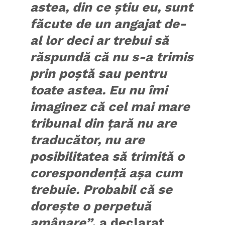
astea, din ce ştiu eu, sunt
făcute de un angajat de-
al lor deci ar trebui să
răspundă că nu s-a trimis
prin poştă sau pentru
toate astea. Eu nu îmi
imaginez că cel mai mare
tribunal din ţară nu are
traducător, nu are
posibilitatea să trimită o
corespondenţă aşa cum
trebuie. Probabil că se
doreşte o perpetuă
amânare”
, a declarat