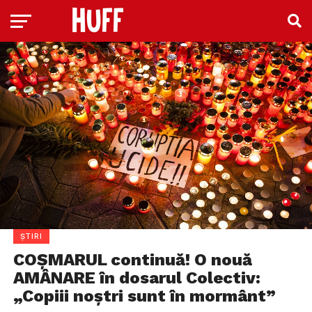
ȘTIRI
COŞMARUL continuă! O nouă
AMÂNARE în dosarul Colectiv:
„Copiii noştri sunt în mormânt”