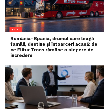
ȘTIRI
România–Spania, drumul care leagă
familii, destine și întoarceri acasă: de
ce Elitur Trans rămâne o alegere de
încredere