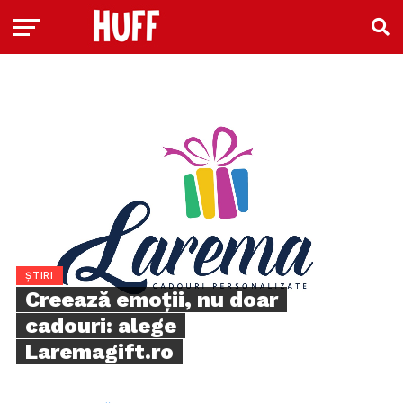
ȘTIRI
Creează emoții, nu doar
cadouri: alege
Laremagift.ro