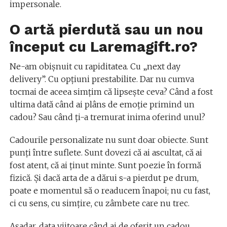
impersonale.
O artă pierdută sau un nou
început cu Laremagift.ro?
Ne-am obișnuit cu rapiditatea. Cu „next day
delivery”. Cu opțiuni prestabilite. Dar nu cumva
tocmai de aceea simțim că lipsește ceva? Când a fost
ultima dată când ai plâns de emoție primind un
cadou? Sau când ți-a tremurat inima oferind unul?
Cadourile personalizate nu sunt doar obiecte. Sunt
punți între suflete. Sunt dovezi că ai ascultat, că ai
fost atent, că ai ținut minte. Sunt poezie în formă
fizică. Și dacă arta de a dărui s-a pierdut pe drum,
poate e momentul să o readucem înapoi; nu cu fast,
ci cu sens, cu simțire, cu zâmbete care nu trec.
Așadar, data viitoare când ai de oferit un cadou,