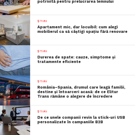
potrivită pentru prelucrarea lemnului
ȘTIRI
Apartament mic, dar locuibil: cum alegi
mobilierul ca să câștigi spațiu fără renovare
ȘTIRI
Durerea de spate: cauze, simptome și
tratamente eficiente
ȘTIRI
România–Spania, drumul care leagă familii,
destine și întoarceri acasă: de ce Elitur
Trans rămâne o alegere de încredere
ȘTIRI
De ce unele companii revin la stick-uri USB
personalizate în campaniile B2B