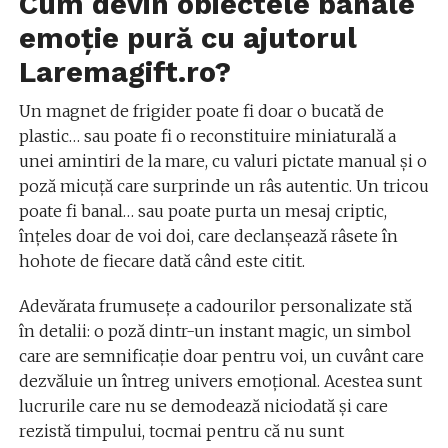
Cum devin obiectele banale
emoție pură cu ajutorul
Laremagift.ro?
Un magnet de frigider poate fi doar o bucată de
plastic… sau poate fi o reconstituire miniaturală a
unei amintiri de la mare, cu valuri pictate manual și o
poză micuță care surprinde un râs autentic. Un tricou
poate fi banal… sau poate purta un mesaj criptic,
înțeles doar de voi doi, care declanșează râsete în
hohote de fiecare dată când este citit.
Adevărata frumusețe a cadourilor personalizate stă
în detalii: o poză dintr-un instant magic, un simbol
care are semnificație doar pentru voi, un cuvânt care
dezvăluie un întreg univers emoțional. Acestea sunt
lucrurile care nu se demodează niciodată și care
rezistă timpului, tocmai pentru că nu sunt