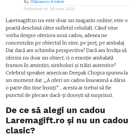
By
Olănescu Andrei
Published on
28 iunie 2025
Laremagift.ro nu este doar un magazin online; este o
poartă deschisă către sufletul celuilalt. Când vine
vorba despre oferirea unui cadou, adesea ne
concentrăm pe obiectul în sine, pe preț, pe ambalaj.
Dar dacă am schimba perspectiva? Dacă am învăța să
oferim nu doar un obiect, ci o emoție ambalată
frumos în amintiri, simboluri și trăiri autentice?
Celebrul speaker american Deepak Chopra spunea la
un moment dat :„A oferi un cadou înseamnă a dărui
o parte din tine însuți.” …acesta ar trebui să fie
punctul de plecare dacă-ți dorești să surprinzi.
De ce să alegi un cadou
Laremagift.ro și nu un cadou
clasic?