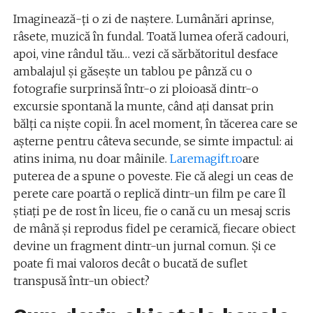
Imaginează-ți o zi de naștere. Lumânări aprinse,
râsete, muzică în fundal. Toată lumea oferă cadouri,
apoi, vine rândul tău… vezi că sărbătoritul desface
ambalajul și găsește un tablou pe pânză cu o
fotografie surprinsă într-o zi ploioasă dintr-o
excursie spontană la munte, când ați dansat prin
bălți ca niște copii. În acel moment, în tăcerea care se
așterne pentru câteva secunde, se simte impactul: ai
atins inima, nu doar mâinile.
Laremagift.ro
are
puterea de a spune o poveste. Fie că alegi un ceas de
perete care poartă o replică dintr-un film pe care îl
știați pe de rost în liceu, fie o cană cu un mesaj scris
de mână și reprodus fidel pe ceramică, fiecare obiect
devine un fragment dintr-un jurnal comun. Și ce
poate fi mai valoros decât o bucată de suflet
transpusă într-un obiect?