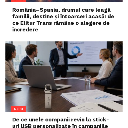
România–Spania, drumul care leagă
familii, destine și întoarceri acasă: de
ce Elitur Trans rămâne o alegere de
încredere
ȘTIRI
De ce unele companii revin la stick-
uri USB personalizate în campaniile