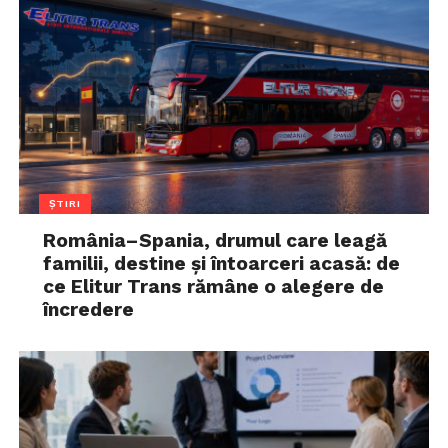
ȘTIRI
România–Spania, drumul care leagă
familii, destine și întoarceri acasă: de
ce Elitur Trans rămâne o alegere de
încredere