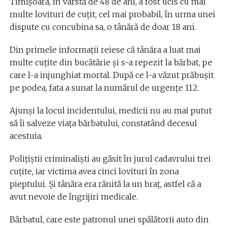
Timişoara, în vârstă de 48 de ani, a fost ucis cu mai
multe lovituri de cuţit, cel mai probabil, în urma unei
dispute cu concubina sa, o tânără de doar 18 ani.
Din primele informaţii reiese că tânăra a luat mai
multe cuţite din bucătărie şi s-a repezit la bărbat, pe
care l-a injunghiat mortal. După ce l-a văzut prăbuşit
pe podea, fata a sunat la numărul de urgenţe 112.
Ajunşi la locul incidentului, medicii nu au mai putut
să îi salveze viaţa bărbatului, constatând decesul
acestuia.
Poliţiştii criminalişti au găsit în jurul cadavrului trei
cuţite, iar victima avea cinci lovituri în zona
pieptului. Şi tânăra era rănită la un braţ, astfel că a
avut nevoie de îngrijiri medicale.
Bărbatul, care este patronul unei spălătorii auto din