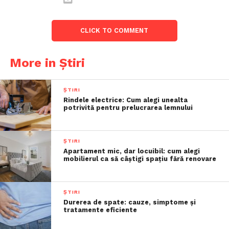
CLICK TO COMMENT
More in Știri
ȘTIRI
Rindele electrice: Cum alegi unealta
potrivită pentru prelucrarea lemnului
ȘTIRI
Apartament mic, dar locuibil: cum alegi
mobilierul ca să câștigi spațiu fără renovare
ȘTIRI
Durerea de spate: cauze, simptome și
tratamente eficiente