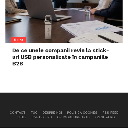
ȘTIRI
De ce unele companii revin la stick-
uri USB personalizate în campaniile
B2B
CONTACT
TUC
DESPRE NOI
POLITICĂ COOKIES
RSS FEED
UTILE
LIVETEXT.RO
OK IMOBILIARE ARAD
FRESH24.RO