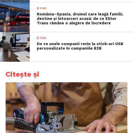
ȘTIRI
România–Spania, drumul care leagă familii,
destine și întoarceri acasă: de ce Elitur
Trans rămâne o alegere de încredere
ȘTIRI
De ce unele companii revin la stick-uri USB
personalizate în campaniile B2B
Citește și