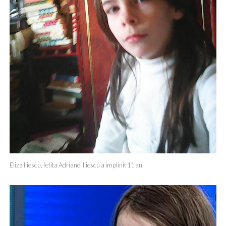
Eliza Iliescu, fetita Adrianei Iliescu a implinit 11 ani