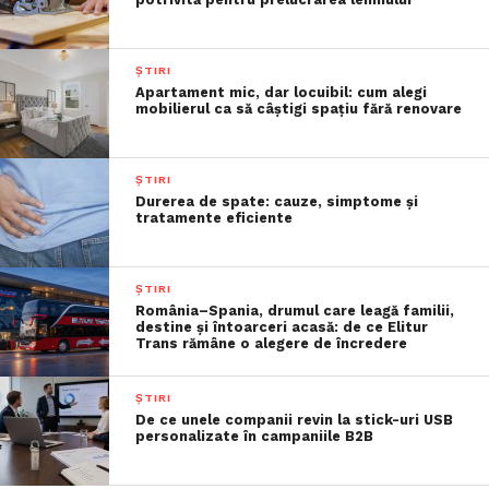
ȘTIRI
Apartament mic, dar locuibil: cum alegi
mobilierul ca să câștigi spațiu fără renovare
ȘTIRI
Durerea de spate: cauze, simptome și
tratamente eficiente
ȘTIRI
România–Spania, drumul care leagă familii,
destine și întoarceri acasă: de ce Elitur
Trans rămâne o alegere de încredere
ȘTIRI
De ce unele companii revin la stick-uri USB
personalizate în campaniile B2B