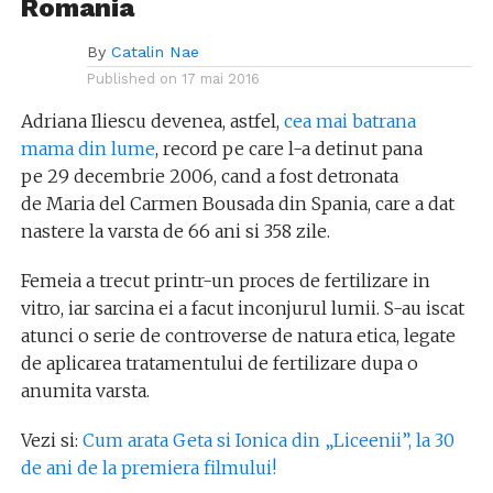
Romania
By
Catalin Nae
Published on
17 mai 2016
Adriana Iliescu devenea, astfel,
cea mai batrana
mama din lume
, record pe care l-a detinut pana
pe 29 decembrie 2006, cand a fost detronata
de Maria del Carmen Bousada din Spania, care a dat
nastere la varsta de 66 ani si 358 zile.
Femeia a trecut printr-un proces de fertilizare in
vitro, iar sarcina ei a facut inconjurul lumii. S-au iscat
atunci o serie de controverse de natura etica, legate
de aplicarea tratamentului de fertilizare dupa o
anumita varsta.
Vezi si:
Cum arata Geta si Ionica din „Liceenii”, la 30
de ani de la premiera filmului!