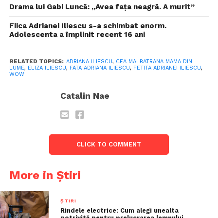
Drama lui Gabi Luncă: „Avea faţa neagră. A murit”
Fiica Adrianei Iliescu s-a schimbat enorm.
Adolescenta a împlinit recent 16 ani
RELATED TOPICS:
ADRIANA ILIESCU
,
CEA MAI BATRANA MAMA DIN
LUME
,
ELIZA ILIESCU
,
FATA ADRIANA ILIESCU
,
FETITA ADRIANEI ILIESCU
,
WOW
Catalin Nae
CLICK TO COMMENT
More in Știri
ȘTIRI
Rindele electrice: Cum alegi unealta
potrivită pentru prelucrarea lemnului