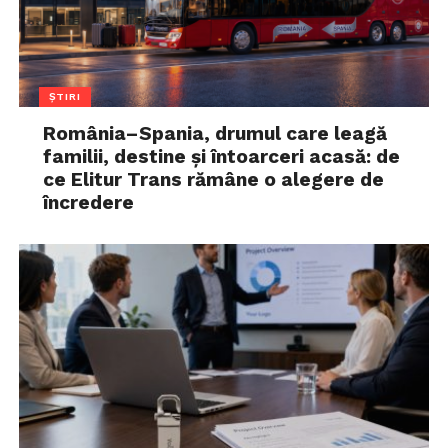
ȘTIRI
România–Spania, drumul care leagă
familii, destine și întoarceri acasă: de
ce Elitur Trans rămâne o alegere de
încredere