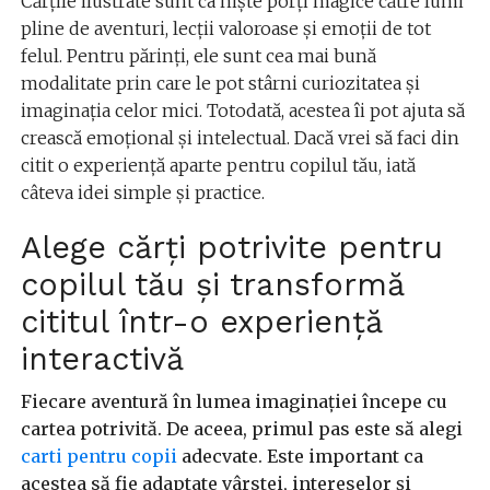
Cărțile ilustrate sunt ca niște porți magice către lumi
pline de aventuri, lecții valoroase și emoții de tot
felul. Pentru părinți, ele sunt cea mai bună
modalitate prin care le pot stârni curiozitatea și
imaginația celor mici. Totodată, acestea îi pot ajuta să
crească emoțional și intelectual. Dacă vrei să faci din
citit o experiență aparte pentru copilul tău, iată
câteva idei simple și practice.
Alege cărți potrivite pentru
copilul tău și transformă
cititul într-o experiență
interactivă
Fiecare aventură în lumea imaginației începe cu
cartea potrivită. De aceea, primul pas este să alegi
carti pentru copii
adecvate. Este important ca
acestea să fie adaptate vârstei, intereselor și