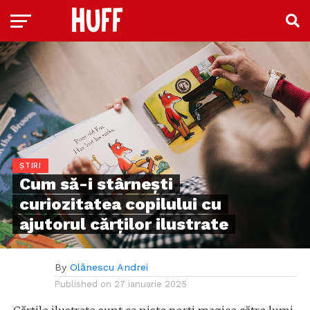
ȘTIRI
Cum să-i stârnești
curiozitatea copilului cu
ajutorul cărților ilustrate
By
Olănescu Andrei
Published on
27 ianuarie 2025