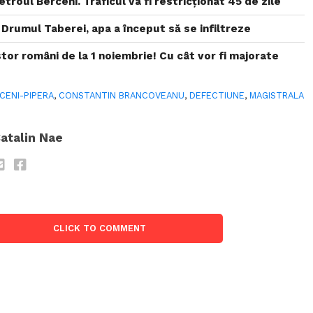
etroul Berceni. Traficul va fi restricționat 45 de zile
 Drumul Taberei, apa a început să se infiltreze
stor români de la 1 noiembrie! Cu cât vor fi majorate
CENI-PIPERA
,
CONSTANTIN BRANCOVEANU
,
DEFECTIUNE
,
MAGISTRALA
atalin Nae
CLICK TO COMMENT