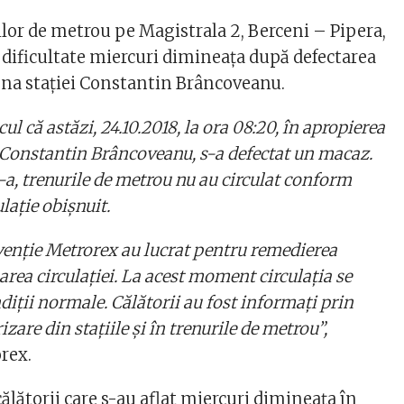
ilor de metrou pe Magistrala 2, Berceni – Pipera,
u dificultate miercuri dimineaţa după defectarea
na staţiei Constantin Brâncoveanu.
l că astăzi, 24.10.2018, la ora 08:20, în apropierea
 Constantin Brâncoveanu, s-a defectat un macaz.
-a, trenurile de metrou nu au circulat conform
ulaţie obişnuit.
venţie Metrorex au lucrat pentru remedierea
uarea circulaţiei. La acest moment circulaţia se
diţii normale. Călătorii au fost informaţi prin
zare din staţiile şi în trenurile de metrou”,
rex.
 călătorii care s-au aflat miercuri dimineaţa în