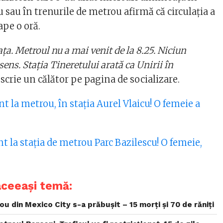
u sau în trenurile de metrou afirmă că circulaţia a
ape o oră.
ţa. Metroul nu a mai venit de la 8.25. Niciun
ens. Staţia Tineretului arată ca Unirii în
scrie un călător pe pagina de socializare.
t la metrou, în stația Aurel Vlaicu! O femeie a
t la stația de metrou Parc Bazilescu! O femeie,
aceeași temă:
ou din Mexico City s-a prăbușit – 15 morți și 70 de răniți