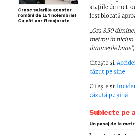
staţiile de metro
Cresc salariile acestor
fost blocată apro
români de la 1 noiembrie!
Cu cât vor fi majorate
„Ora 8.50 diminea
metrou în niciun s
dimineţile bune”,
Citește și:
Acciden
căzut pe șine
Citește și:
Inciden
căzută pe șină
Subiecte pe 
Un pasaj de la metr