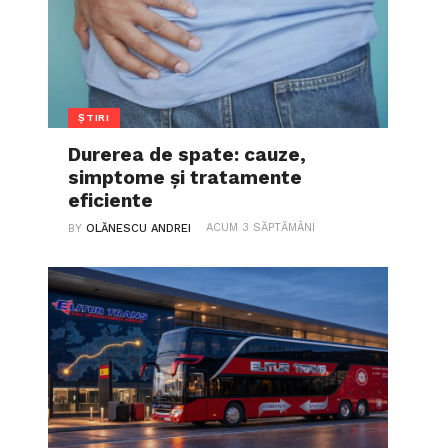
ȘTIRI
Durerea de spate: cauze,
simptome și tratamente
eficiente
ACUM 3 SĂPTĂMÂNI
BY
OLĂNESCU ANDREI