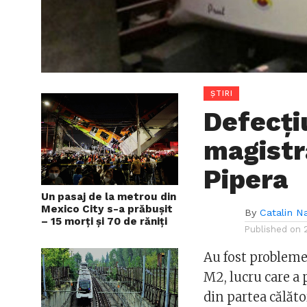
ȘTIRI
Defecți
magistr
Pipera
Un pasaj de la metrou din
Mexico City s-a prăbușit
By
Catalin N
– 15 morți și 70 de răniți
Published on
Au fost probleme
M2, lucru care a 
din partea călător