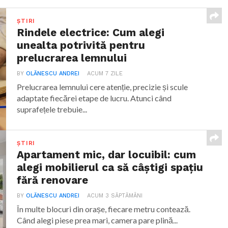
ȘTIRI
Rindele electrice: Cum alegi
unealta potrivită pentru
prelucrarea lemnului
BY
OLĂNESCU ANDREI
ACUM 7 ZILE
Prelucrarea lemnului cere atenție, precizie și scule
adaptate fiecărei etape de lucru. Atunci când
suprafețele trebuie...
ȘTIRI
Apartament mic, dar locuibil: cum
alegi mobilierul ca să câștigi spațiu
fără renovare
BY
OLĂNESCU ANDREI
ACUM 3 SĂPTĂMÂNI
În multe blocuri din orașe, fiecare metru contează.
Când alegi piese prea mari, camera pare plină...