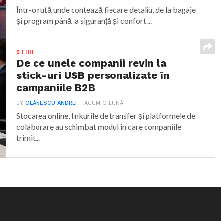
Într-o rută unde contează fiecare detaliu, de la bagaje
și program până la siguranță și confort,...
ȘTIRI
De ce unele companii revin la
stick-uri USB personalizate în
campaniile B2B
BY
OLĂNESCU ANDREI
ACUM O LUNĂ
Stocarea online, linkurile de transfer și platformele de
colaborare au schimbat modul în care companiile
trimit...