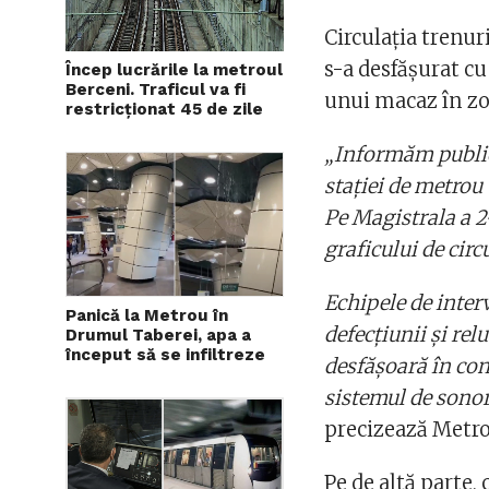
Circulaţia trenur
s-a desfăşurat c
Încep lucrările la metroul
Berceni. Traficul va fi
unui macaz în zo
restricționat 45 de zile
„Informăm publicu
staţiei de metrou
Pe Magistrala a 2
graficului de circ
Echipele de inter
Panică la Metrou în
defecţiunii şi rel
Drumul Taberei, apa a
început să se infiltreze
desfăşoară în con
sistemul de sonori
precizează Metro
Pe de altă parte,