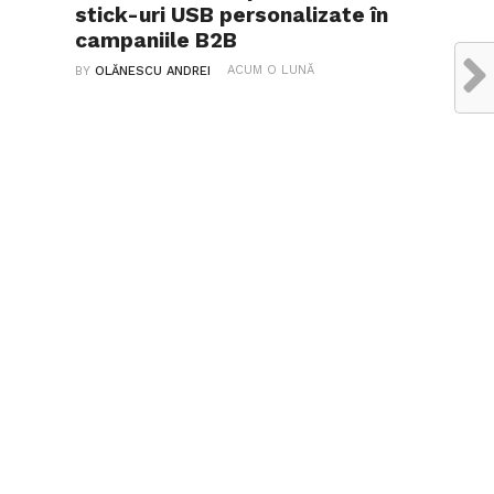
stick-uri USB personalizate în
campaniile B2B
ACUM O LUNĂ
BY
OLĂNESCU ANDREI