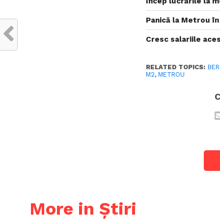
Încep lucrările la m
Panică la Metrou în
Cresc salariile ace
RELATED TOPICS:
BER
M2
,
METROU
C
More in Știri