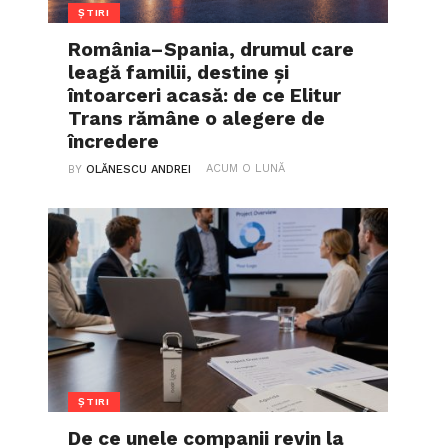
ȘTIRI
România–Spania, drumul care
leagă familii, destine și
întoarceri acasă: de ce Elitur
Trans rămâne o alegere de
încredere
ACUM O LUNĂ
BY
OLĂNESCU ANDREI
ȘTIRI
De ce unele companii revin la