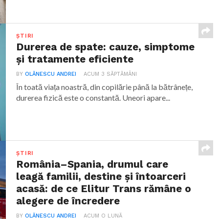
ȘTIRI
Durerea de spate: cauze, simptome
și tratamente eficiente
BY
OLĂNESCU ANDREI
ACUM 3 SĂPTĂMÂNI
În toată viața noastră, din copilărie până la bătrânețe,
durerea fizică este o constantă. Uneori apare...
ȘTIRI
România–Spania, drumul care
leagă familii, destine și întoarceri
acasă: de ce Elitur Trans rămâne o
alegere de încredere
BY
OLĂNESCU ANDREI
ACUM O LUNĂ