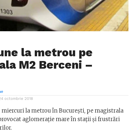
une la metrou pe
ala M2 Berceni –
ae
24 octombrie 2018
 miercuri la metrou în București, pe magistrala
provocat aglomerație mare în stații și frustrări
ilor.