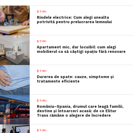
ȘTIRI
Rindele electrice: Cum alegi unealta
potrivită pentru prelucrarea lemnului
ȘTIRI
Apartament mic, dar locuibil: cum alegi
mobilierul ca să câștigi spațiu fără renovare
ȘTIRI
Durerea de spate: cauze, simptome și
tratamente eficiente
ȘTIRI
România–Spania, drumul care leagă familii,
destine și întoarceri acasă: de ce Elitur
Trans rămâne o alegere de încredere
ȘTIRI