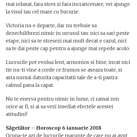
mai relaxat, fara stres si fara incrancenare, vei ajunge
la visul tau cel mare cu bucurie.
Victoria nu e departe, dar nu trebuie sa
dezechilibrezi nimic in urcusul tau: nici sa sari peste
etape, nici sa te stresezi mai mult decat e cazul, nici
sa te dai peste cap pentru a ajunge mai repede acolo.
Lucrurile pot evolua lent, armonios si bine, incat nici
tie nu-ti vine a crede ce frumos se aseaza toate, si
asta numai datorita capacitatii tale de a-ti pastra
calmul pana la capat.
Nu te enerva pentru nimic in lume, ci ramai zen
orice ar fi, si ai sa vezi imediat efectele acestei
atitudini!
Săgetător – Horoscop 6 ianuarie 2018
Ocupa-te azi de lucrurile marunte de care nu ai avut