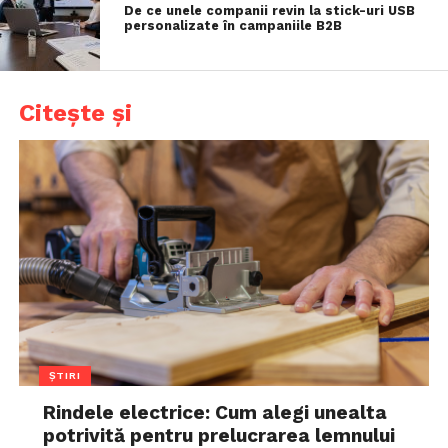
De ce unele companii revin la stick-uri USB
personalizate în campaniile B2B
Citește și
ȘTIRI
Rindele electrice: Cum alegi unealta
potrivită pentru prelucrarea lemnului