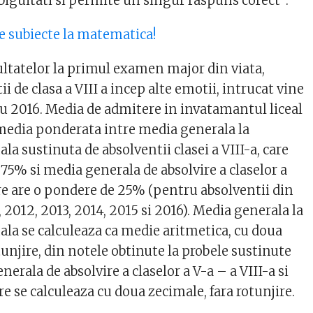
mbiguitati si permite un singur raspuns corect”.
re subiecte la matematica!
ultatelor la primul examen major din viata,
i de clasa a VIII a incep alte emotii, intrucat vine
eu 2016. Media de admitere in invatamantul liceal
 media ponderata intre media generala la
la sustinuta de absolventii clasei a VIII-a, care
75% si media generala de absolvire a claselor a
are are o pondere de 25% (pentru absolventii din
 2012, 2013, 2014, 2015 si 2016). Media generala la
ala se calculeaza ca medie aritmetica, cu doua
tunjire, din notele obtinute la probele sustinute
nerala de absolvire a claselor a V-a – a VIII-a si
 se calculeaza cu doua zecimale, fara rotunjire.