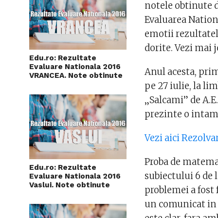
notele obtinute de
Evaluarea Nation
emotii rezultatel
dorite. Vezi mai 
Edu.ro: Rezultate
Evaluare Nationala 2016
Anul acesta, prim
VRANCEA. Note obtinute
pe 27 iulie, la l
„Salcami” de A.E.
prezinte o intam
Vezi aici Rezolv
Proba de matemat
Edu.ro: Rezultate
subiectului 6 de 
Evaluare Nationala 2016
Vaslui. Note obtinute
problemei a fost
un comunicat in 