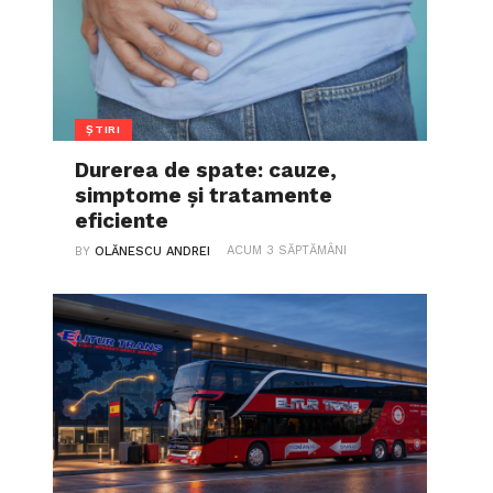
ȘTIRI
Durerea de spate: cauze,
simptome și tratamente
eficiente
ACUM 3 SĂPTĂMÂNI
BY
OLĂNESCU ANDREI