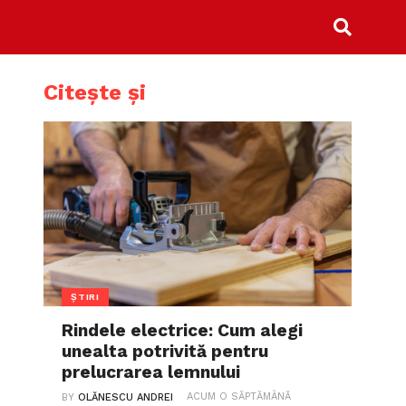
Citește și
ȘTIRI
Rindele electrice: Cum alegi
unealta potrivită pentru
prelucrarea lemnului
ACUM O SĂPTĂMÂNĂ
BY
OLĂNESCU ANDREI