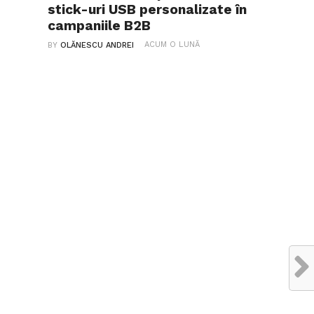
stick-uri USB personalizate în
campaniile B2B
ACUM O LUNĂ
BY
OLĂNESCU ANDREI