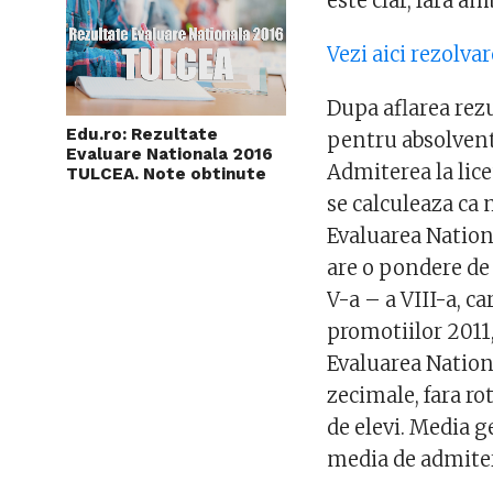
este clar, fara a
Vezi aici rezolva
Dupa aflarea rez
Edu.ro: Rezultate
pentru absolventi
Evaluare Nationala 2016
Admiterea la lic
TULCEA. Note obtinute
se calculeaza ca
Evaluarea Nationa
are o pondere de 
V-a – a VIII-a, c
promotiilor 2011,
Evaluarea Nation
zecimale, fara ro
de elevi. Media ge
media de admitere