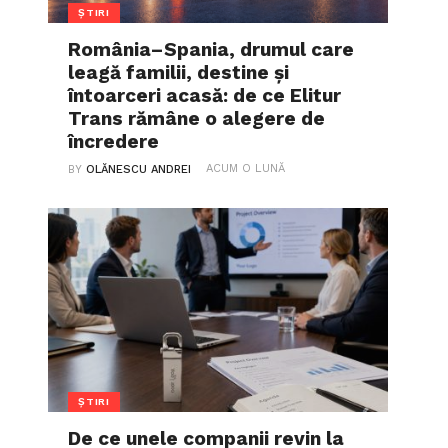
ȘTIRI
România–Spania, drumul care
leagă familii, destine și
întoarceri acasă: de ce Elitur
Trans rămâne o alegere de
încredere
ACUM O LUNĂ
BY
OLĂNESCU ANDREI
ȘTIRI
De ce unele companii revin la