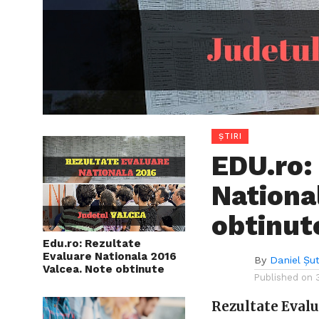
ȘTIRI
EDU.ro:
Nationa
obtinut
Edu.ro: Rezultate
Evaluare Nationala 2016
By
Daniel Șu
Valcea. Note obtinute
Published on
Rezultate Eval