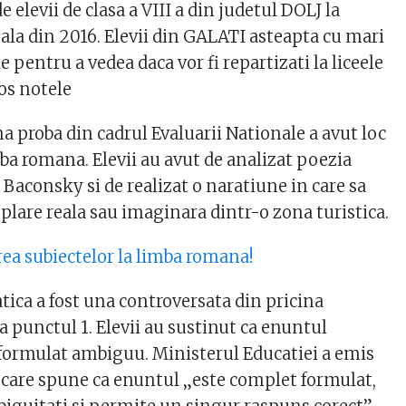
 elevii de clasa a VIII a din judetul DOLJ la
ala din 2016. Elevii din GALATI asteapta cu mari
e pentru a vedea daca vor fi repartizati la liceele
jos notele
a proba din cadrul Evaluarii Nationale a avut loc
imba romana. Elevii au avut de analizat poezia
 Baconsky si de realizat o naratiune in care sa
plare reala sau imaginara dintr-o zona turistica.
area subiectelor la limba romana!
ica a fost una controversata din pricina
la punctul 1. Elevii au sustinut ca enuntul
 formulat ambiguu. Ministerul Educatiei a emis
care spune ca enuntul „este complet formulat,