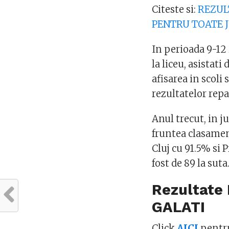
Citeste si:
REZUL
PENTRU TOATE J
In perioada 9-12 
la liceu, asistati 
afisarea in scoli 
rezultatelor rep
Anul trecut, in j
fruntea clasament
Cluj cu 91.5% si 
fost de 89 la suta
Rezultate 
GALATI
Click
AICI
pentru