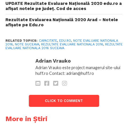
UPDATE Rezultate Evaluare Națională 2020 edu.ro a
afișat notele pe județ. Cod de acces
Rezultate Evaluarea Națională 2020 Arad – Notele
afișate pe Edu.ro
RELATED TOPICS:
CAPACITATE
,
EDU.RO
,
NOTE EVALUARE NATIONALA
2016
,
NOTE SUCEAVA
,
REZULTATE EVALUARE NATIONALA 2016
,
REZULTATE
EVALUARE NATIONALA 2016 SUCEAVA
Adrian Vrauko
Adrian Vrauko este project managerul site-ului
huff.ro Contact: adrian@huff.ro
CLICK TO COMMENT
More in Știri