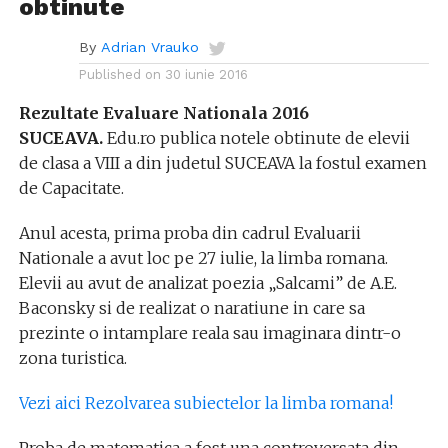
obtinute
By
Adrian Vrauko
Published on
30 iunie 2016
Rezultate Evaluare Nationala 2016
SUCEAVA.
Edu.ro publica notele obtinute de elevii
de clasa a VIII a din judetul SUCEAVA la fostul examen
de Capacitate.
Anul acesta, prima proba din cadrul Evaluarii
Nationale a avut loc pe 27 iulie, la limba romana.
Elevii au avut de analizat poezia „Salcami” de A.E.
Baconsky si de realizat o naratiune in care sa
prezinte o intamplare reala sau imaginara dintr-o
zona turistica.
Vezi aici Rezolvarea subiectelor la limba romana!
Proba de matematica a fost una controversata din