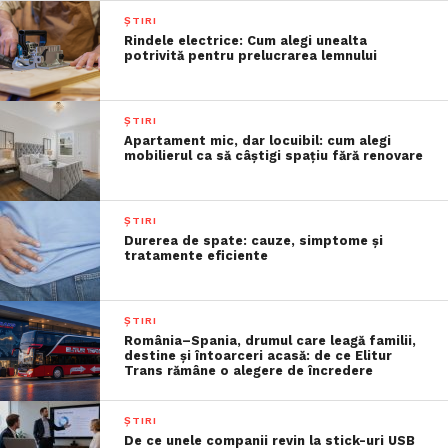
ȘTIRI
Rindele electrice: Cum alegi unealta
potrivită pentru prelucrarea lemnului
ȘTIRI
Apartament mic, dar locuibil: cum alegi
mobilierul ca să câștigi spațiu fără renovare
ȘTIRI
Durerea de spate: cauze, simptome și
tratamente eficiente
ȘTIRI
România–Spania, drumul care leagă familii,
destine și întoarceri acasă: de ce Elitur
Trans rămâne o alegere de încredere
ȘTIRI
De ce unele companii revin la stick-uri USB