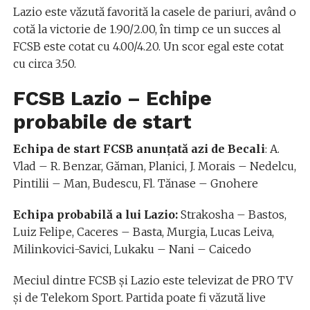
Lazio este văzută favorită la casele de pariuri, având o
cotă la victorie de 1.90/2.00, în timp ce un succes al
FCSB este cotat cu 4.00/4.20. Un scor egal este cotat
cu circa 3.50.
FCSB Lazio – Echipe
probabile de start
Echipa de start FCSB anunțată azi de Becali
: A.
Vlad – R. Benzar, Găman, Planici, J. Morais – Nedelcu,
Pintilii – Man, Budescu, Fl. Tănase – Gnohere
Echipa probabilă a lui Lazio:
Strakosha – Bastos,
Luiz Felipe, Caceres – Basta, Murgia, Lucas Leiva,
Milinkovici-Savici, Lukaku – Nani – Caicedo
Meciul dintre FCSB și Lazio este televizat de PRO TV
și de Telekom Sport. Partida poate fi văzută live