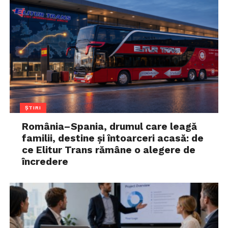
ȘTIRI
România–Spania, drumul care leagă
familii, destine și întoarceri acasă: de
ce Elitur Trans rămâne o alegere de
încredere