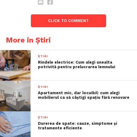
CLICK TO COMMENT
More in Știri
ȘTIRI
Rindele electrice: Cum alegi unealta
potrivită pentru prelucrarea lemnului
ȘTIRI
Apartament mic, dar locuibil: cum alegi
mobilierul ca să câștigi spațiu fără renovare
ȘTIRI
Durerea de spate: cauze, simptome și
tratamente eficiente