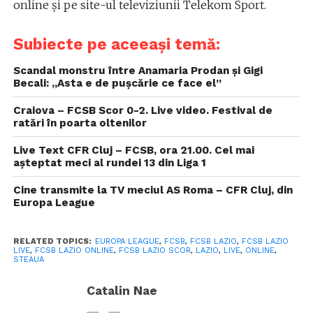
online și pe site-ul televiziunii Telekom Sport.
Subiecte pe aceeași temă:
Scandal monstru între Anamaria Prodan și Gigi
Becali: „Asta e de puşcărie ce face el”
Craiova – FCSB Scor 0-2. Live video. Festival de
ratări în poarta oltenilor
Live Text CFR Cluj – FCSB, ora 21.00. Cel mai
așteptat meci al rundei 13 din Liga 1
Cine transmite la TV meciul AS Roma – CFR Cluj, din
Europa League
RELATED TOPICS:
EUROPA LEAGUE
,
FCSB
,
FCSB LAZIO
,
FCSB LAZIO
LIVE
,
FCSB LAZIO ONLINE
,
FCSB LAZIO SCOR
,
LAZIO
,
LIVE
,
ONLINE
,
STEAUA
Catalin Nae