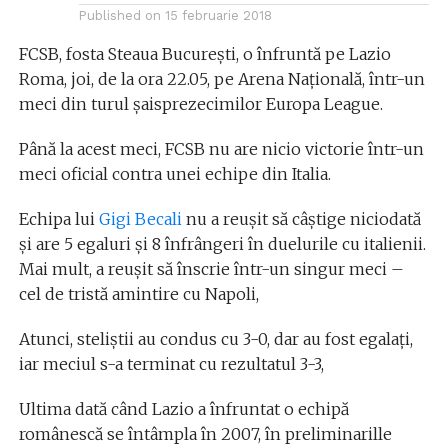
Published on
15 februarie 2018
FCSB, fosta Steaua București, o înfruntă pe Lazio
Roma, joi, de la ora 22.05, pe Arena Națională, într-un
meci din turul șaisprezecimilor Europa League.
Până la acest meci, FCSB nu are nicio victorie într-un
meci oficial contra unei echipe din Italia.
Echipa lui
Gigi Becali
nu a reușit să câștige niciodată
și are 5 egaluri și 8 înfrângeri în duelurile cu italienii.
Mai mult, a reușit să înscrie într-un singur meci –
cel de tristă amintire cu Napoli,
Atunci, steliștii au condus cu 3-0, dar au fost egalați,
iar meciul s-a terminat cu rezultatul 3-3,
Ultima dată când Lazio a înfruntat o echipă
românescă se întâmpla în 2007, în preliminarille