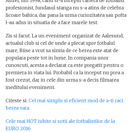
Astfel, din 1998, cand si-a inceput cariera de fotbalist
profesionist, fundasul stanga nu s-a atins de celebra
licoare bahica, dar pana la urma curiozitatea sau pofta
l-au adus in situatia de a face marele test.
Zis si facut. La un eveniment organizat de Aalesund,
actualul club si cel de unde a plecat spre fotbalul
mare, Riise a vrut sa simta de ce berea este atat de
populara peste tot in lume. In compania unor
cunoscuti, acesta a declarat ca este pregatit pentru o
premiera in viata lui. Probabil ca la inceput nu prea a
fost crezut, dar in cele din urma s-a decis filmarea
ineditului eveniment.
Citeste si:
Cel mai simplu si eficient mod de a-ti raci
berea vara
Cele mai HOT iubite si sotii ale fotbalistilor de la
EURO 2016