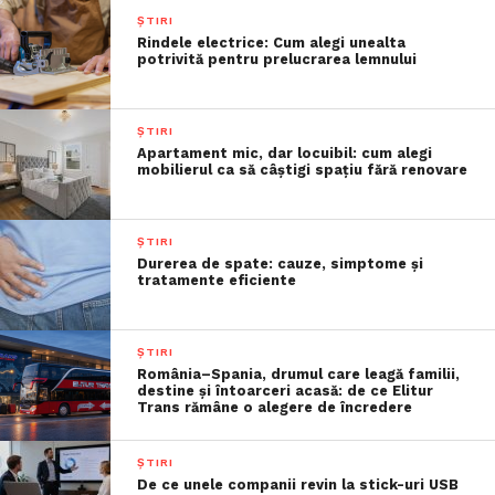
ȘTIRI
Rindele electrice: Cum alegi unealta
potrivită pentru prelucrarea lemnului
ȘTIRI
Apartament mic, dar locuibil: cum alegi
mobilierul ca să câștigi spațiu fără renovare
ȘTIRI
Durerea de spate: cauze, simptome și
tratamente eficiente
ȘTIRI
România–Spania, drumul care leagă familii,
destine și întoarceri acasă: de ce Elitur
Trans rămâne o alegere de încredere
ȘTIRI
De ce unele companii revin la stick-uri USB