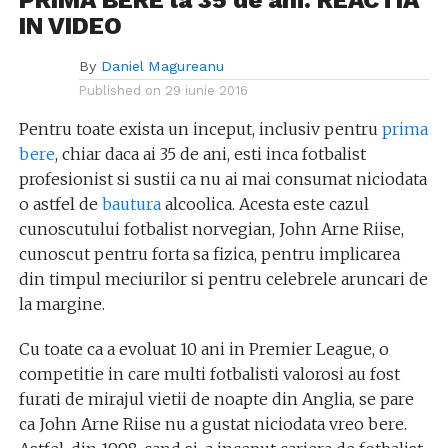
PRIMA BERE la 35 de ani. REACTIA
IN VIDEO
By
Daniel Magureanu
Published on
29 iunie 2016
Pentru toate exista un inceput, inclusiv pentru
prima
bere
, chiar daca ai 35 de ani, esti inca fotbalist
profesionist si sustii ca nu ai mai consumat niciodata
o astfel de
bautura
alcoolica. Acesta este cazul
cunoscutului fotbalist norvegian, John Arne Riise,
cunoscut pentru forta sa fizica, pentru implicarea
din timpul meciurilor si pentru celebrele aruncari de
la margine.
Cu toate ca a evoluat 10 ani in Premier League, o
competitie in care multi fotbalisti valorosi au fost
furati de mirajul vietii de noapte din Anglia, se pare
ca John Arne Riise nu a gustat niciodata vreo bere.