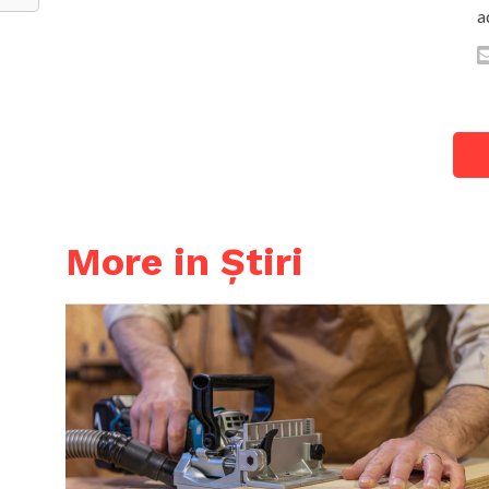
a
More in Știri