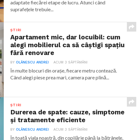
adaptate fiecărei etape de lucru. Atunci când
suprafețele trebuie...
ȘTIRI
Apartament mic, dar locuibil: cum
alegi mobilierul ca să câștigi spațiu
fără renovare
BY
OLĂNESCU ANDREI
ACUM 3 SĂPTĂMÂNI
În multe blocuri din orașe, fiecare metru contează.
Când alegi piese prea mari, camera pare plină...
ȘTIRI
Durerea de spate: cauze, simptome
și tratamente eficiente
BY
OLĂNESCU ANDREI
ACUM 3 SĂPTĂMÂNI
În toată viața noastră, din copilărie până la bătrânețe,