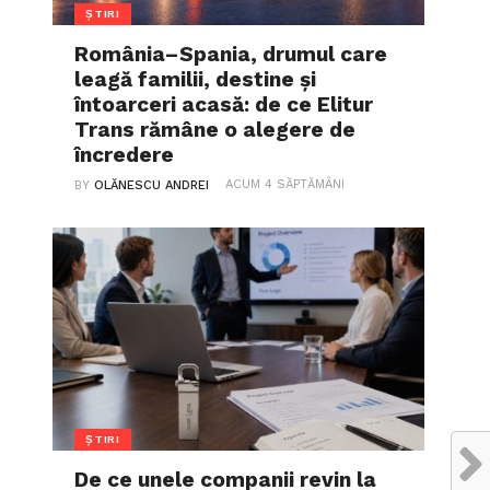
ȘTIRI
România–Spania, drumul care
leagă familii, destine și
întoarceri acasă: de ce Elitur
Trans rămâne o alegere de
încredere
ACUM 4 SĂPTĂMÂNI
BY
OLĂNESCU ANDREI
ȘTIRI
De ce unele companii revin la