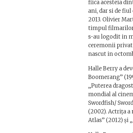
fiica acesteia din
ani, dar si de fi
2013. Olivier Mar
timpul filmarilor
s-au logodit in m
ceremonii private 
nascut in octomb
Halle Berry a de
Boomerang” (1992
„Puterea dragoste
mondial al cinem
Swordfish/ Sword
(2002). Actriţa a
Atlas” (2012) şi 