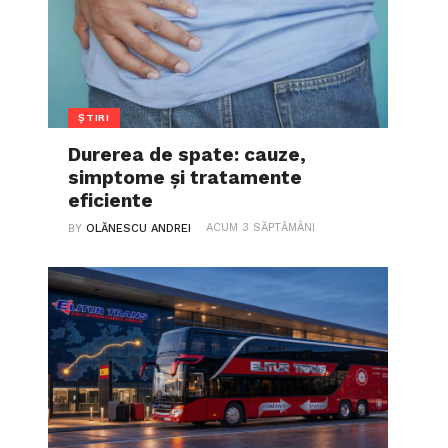
ȘTIRI
Durerea de spate: cauze,
simptome și tratamente
eficiente
ACUM 3 SĂPTĂMÂNI
BY
OLĂNESCU ANDREI