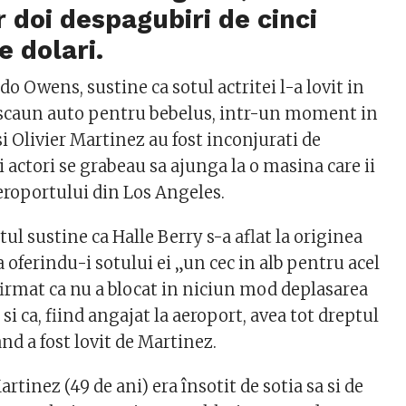
r doi despagubiri de cinci
e dolari.
o Owens, sustine ca sotul actritei l-a lovit in
 scaun auto pentru bebelus, intr-un moment in
si Olivier Martinez au fost inconjurati de
i actori se grabeau sa ajunga la o masina care ii
Aeroportului din Los Angeles.
ul sustine ca Halle Berry s-a aflat la originea
a oferindu-i sotului ei „un cec in alb pentru acel
firmat ca nu a blocat in niciun mod deplasarea
 si ca, fiind angajat la aeroport, avea tot dreptul
and a fost lovit de Martinez.
rtinez (49 de ani) era însotit de sotia sa si de