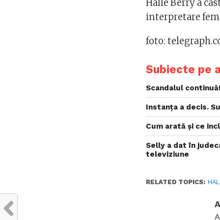
Halle Berry a ca
interpretare fem
foto: telegraph.c
Subiecte pe 
Scandalul continuă
Instanța a decis. S
Cum arată și ce in
Selly a dat în jude
televiziune
RELATED TOPICS:
HAL
A
A