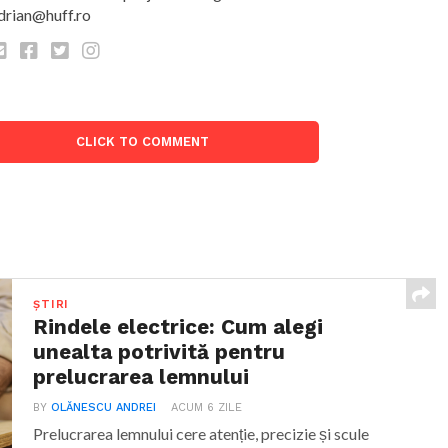
drian@huff.ro
CLICK TO COMMENT
ȘTIRI
Rindele electrice: Cum alegi
unealta potrivită pentru
prelucrarea lemnului
BY
OLĂNESCU ANDREI
ACUM 6 ZILE
Prelucrarea lemnului cere atenție, precizie și scule