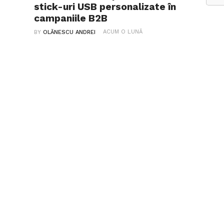
stick-uri USB personalizate în
campaniile B2B
ACUM O LUNĂ
BY
OLĂNESCU ANDREI