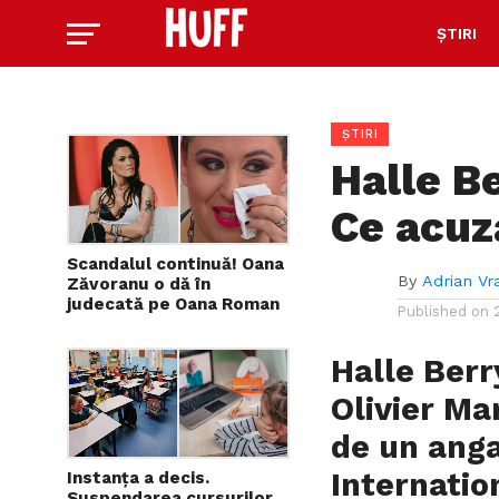
ȘTIRI
ȘTIRI
Halle Be
Ce acuza
Scandalul continuă! Oana
By
Adrian Vr
Zăvoranu o dă în
judecată pe Oana Roman
Published on
Halle Berr
Olivier Mar
de un anga
Internatio
Instanța a decis.
Suspendarea cursurilor