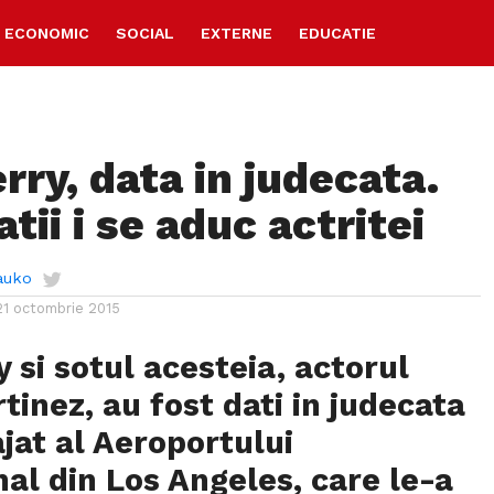
ECONOMIC
SOCIAL
EXTERNE
EDUCATIE
rry, data in judecata.
tii i se aduc actritei
auko
21 octombrie 2015
y si sotul acesteia, actorul
tinez, au fost dati in judecata
jat al Aeroportului
nal din Los Angeles, care le-a