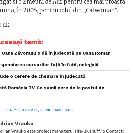
stigat si o Zmeură de Aur pentru cea mai proasta
inina, în 2005, pentru rolul din „Catwoman”.
o.uk
aceeași temă:
! Oana Zăvoranu o dă în judecată pe Oana Roman
uspendarea cursurilor față în față, nelegală
clude o cerere de chemare în judecată
cată România TV. Ce sumă cere de la postul de
LE BERRY
,
JUDECATA
,
OLIVIER MARTINEZ
drian Vrauko
drian Vrauko este project managerul site-ului huff.ro Contact: