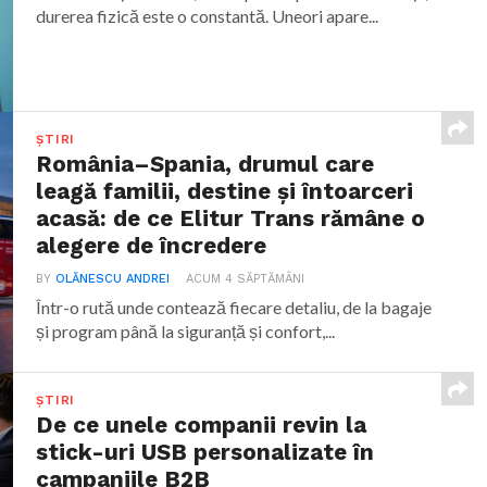
durerea fizică este o constantă. Uneori apare...
ȘTIRI
România–Spania, drumul care
leagă familii, destine și întoarceri
acasă: de ce Elitur Trans rămâne o
alegere de încredere
BY
OLĂNESCU ANDREI
ACUM 4 SĂPTĂMÂNI
Într-o rută unde contează fiecare detaliu, de la bagaje
și program până la siguranță și confort,...
ȘTIRI
De ce unele companii revin la
stick-uri USB personalizate în
campaniile B2B