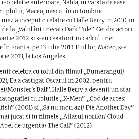
tr-o relatie anterioara, Nahla, in varsta de sase
ul cuplului, Maceo, nascut în octombrie
tinez a inceput o relatie cu Halle Berry in 2010, in
 de la „Valul întunecat/ Dark Tide”. Cei doi actori
artie 2012 si s-au casatorit in cadrul unei
în Franta, pe 13 iulie 2013. Fiul lor, Maceo, s-a
rie 2013, la Los Angeles.
venit celebra cu rolul din filmul „Bumerangul/
), Ea a castigat Oscarul in 2002, pentru
i/Monster’s Ball”, Halle Berry a devenit un star
atografiei cu rolurile „X-Men”, „Cod de acces:
fish” (2001) si „Sa nu mori azi/ Die Another Day”
 mai jucat si in filmele „Atlasul norilor/ Cloud
„Apel de urgenta/ The Call” (2012).