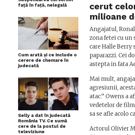
cerut celo
față în față, nelegală
milioane d
Angajatul, Ronald
zona fetei cu un
care Halle Berry 
paparazzi. Cei do
Cum arată și ce include o
cerere de chemare în
astepta in fata 
judecată
Mai mult, angajat
agresiunii, acest
atac.” Owens a a
vedetelor de film
sa se afle acolo c
Selly a dat în judecată
România TV. Ce sumă
cere de la postul de
Actorul Olivier Ma
televiziune