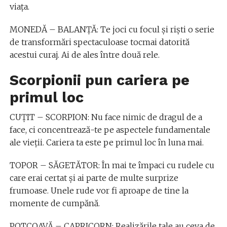
viața.
MONEDĂ – BALANȚĂ: Te joci cu focul și riști o serie
de transformări spectaculoase tocmai datorită
acestui curaj. Ai de ales între două rele.
Scorpionii pun cariera pe
primul loc
CUȚIT – SCORPION: Nu face nimic de dragul de a
face, ci concentrează-te pe aspectele fundamentale
ale vieții. Cariera ta este pe primul loc în luna mai.
TOPOR – SĂGETĂTOR: În mai te împaci cu rudele cu
care erai certat și ai parte de multe surprize
frumoase. Unele rude vor fi aproape de tine la
momente de cumpănă.
POTCOAVĂ – CAPRICORN: Realizările tale au ceva de