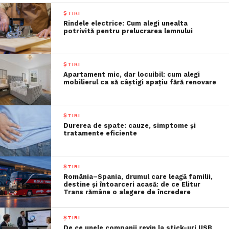
ȘTIRI
Rindele electrice: Cum alegi unealta
potrivită pentru prelucrarea lemnului
ȘTIRI
Apartament mic, dar locuibil: cum alegi
mobilierul ca să câștigi spațiu fără renovare
ȘTIRI
Durerea de spate: cauze, simptome și
tratamente eficiente
ȘTIRI
România–Spania, drumul care leagă familii,
destine și întoarceri acasă: de ce Elitur
Trans rămâne o alegere de încredere
ȘTIRI
De ce unele companii revin la stick-uri USB