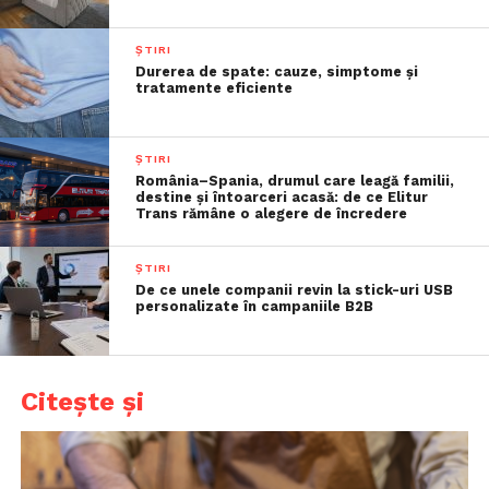
ȘTIRI
Durerea de spate: cauze, simptome și
tratamente eficiente
ȘTIRI
România–Spania, drumul care leagă familii,
destine și întoarceri acasă: de ce Elitur
Trans rămâne o alegere de încredere
ȘTIRI
De ce unele companii revin la stick-uri USB
personalizate în campaniile B2B
Citește și