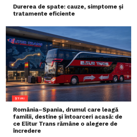
Durerea de spate: cauze, simptome și
tratamente eficiente
ȘTIRI
România–Spania, drumul care leagă
familii, destine și întoarceri acasă: de
ce Elitur Trans rămâne o alegere de
încredere