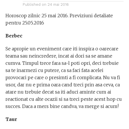
Published on
24 mai 2016
Horoscop zilnic 25 mai 2016. Previziuni detaliate
pentru 25.05.2016
Berbec
Se apropie un eveniment care iti inspira o oarecare
teama sau neincredere, incat ai dori sa se amane
cumva. Timpul trece fara sa-l poti opri, deci trebuie
sa te inarmezi cu putere, ca sa faci fata acelei
provocari pe care o presimti a fi complicata. Nu va fi
usor, dar nu e prima oara cand treci prin asa ceva, ca
atare nu trebuie decat sa iti aduci aminte cum ai
reactionat cu alte ocazii si sa treci peste acest hop cu
succes. Daca a mers bine candva, va merge si acum!
Taur