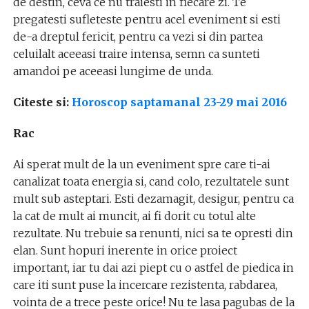
de destin, ceva ce nu traiesti in fiecare zi. Te
pregatesti sufleteste pentru acel eveniment si esti
de-a dreptul fericit, pentru ca vezi si din partea
celuilalt aceeasi traire intensa, semn ca sunteti
amandoi pe aceeasi lungime de unda.
Citeste si:
Horoscop saptamanal 23-29 mai 2016
Rac
Ai sperat mult de la un eveniment spre care ti-ai
canalizat toata energia si, cand colo, rezultatele sunt
mult sub asteptari. Esti dezamagit, desigur, pentru ca
la cat de mult ai muncit, ai fi dorit cu totul alte
rezultate. Nu trebuie sa renunti, nici sa te opresti din
elan. Sunt hopuri inerente in orice proiect
important, iar tu dai azi piept cu o astfel de piedica in
care iti sunt puse la incercare rezistenta, rabdarea,
vointa de a trece peste orice! Nu te lasa pagubas de la