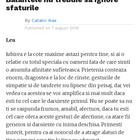
sfaturile
By
Catalin Nae
Published on
7 august 2016
Leu
Iubirea e la cote maxime astazi pentru tine, si ai o
relatie cu totul speciala cu oameni fata de care simti
o anumita afinitate sufleteasca. Prietenia conteaza
enorm, dragostea e la loc de cinste, gesturile de
simpatie si de tandrete nu lipsesc din peisaj, dar vei
vedea ca acestea se vor amplifica si mai mult daca
esti tu cel care le daruieste primul. Nu se poate sa nu
ti se raspunda frumos, amabil, afectuos, daca tu esti
cel care ofera aceste gesturi de afectiune, ca atare fii
generos si daruieste cu inima deschisa. Primesti
inzecit, pentru ca ai norocul de a atrage alaturi de
tine oameni care tin la tine cu adevarat.