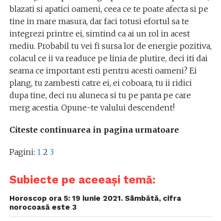
blazati si apatici oameni, ceea ce te poate afecta si pe
tine in mare masura, dar faci totusi efortul sa te
integrezi printre ei, simtind ca ai un rol in acest
mediu. Probabil tu vei fi sursa lor de energie pozitiva,
colacul ce ii va readuce pe linia de plutire, deci iti dai
seama ce important esti pentru acesti oameni? Ei
plang, tu zambesti catre ei, ei coboara, tu ii ridici
dupa tine, deci nu aluneca si tu pe panta pe care
merg acestia. Opune-te valului descendent!
Citeste continuarea in pagina urmatoare
Pagini:
1
2
3
Subiecte pe aceeași temă:
Horoscop ora 5: 19 iunie 2021. Sâmbătă, cifra
norocoasă este 3