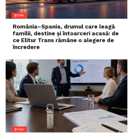
ȘTIRI
România–Spania, drumul care leagă
familii, destine și întoarceri acasă: de
ce Elitur Trans rămâne o alegere de
încredere
ȘTIRI