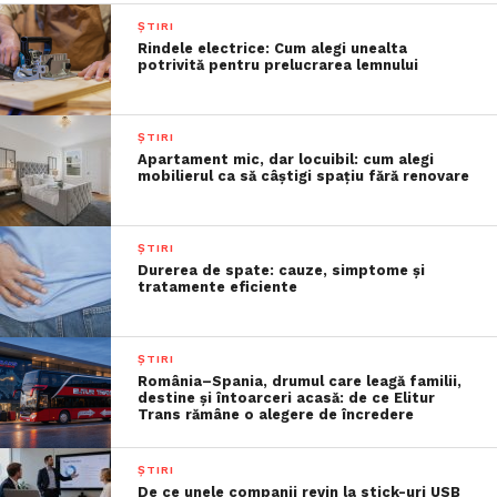
ȘTIRI
Rindele electrice: Cum alegi unealta
potrivită pentru prelucrarea lemnului
ȘTIRI
Apartament mic, dar locuibil: cum alegi
mobilierul ca să câștigi spațiu fără renovare
ȘTIRI
Durerea de spate: cauze, simptome și
tratamente eficiente
ȘTIRI
România–Spania, drumul care leagă familii,
destine și întoarceri acasă: de ce Elitur
Trans rămâne o alegere de încredere
ȘTIRI
De ce unele companii revin la stick-uri USB