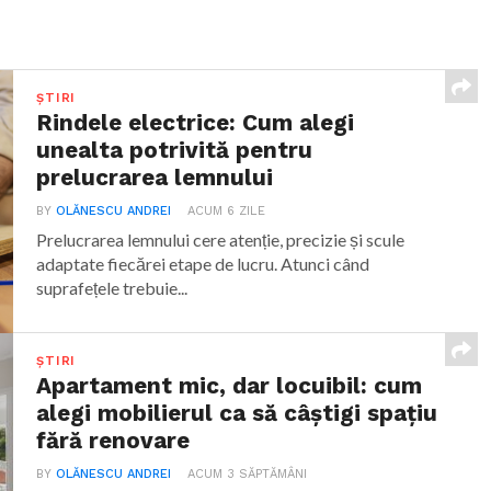
ȘTIRI
Rindele electrice: Cum alegi
unealta potrivită pentru
prelucrarea lemnului
BY
OLĂNESCU ANDREI
ACUM 6 ZILE
Prelucrarea lemnului cere atenție, precizie și scule
adaptate fiecărei etape de lucru. Atunci când
suprafețele trebuie...
ȘTIRI
Apartament mic, dar locuibil: cum
alegi mobilierul ca să câștigi spațiu
fără renovare
BY
OLĂNESCU ANDREI
ACUM 3 SĂPTĂMÂNI