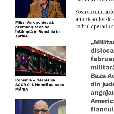
Sosirea militari
americanilor de a
Mihai Voropchievici,
cadrul operațiuni
premoniție: ce se
întâmplă în România în
aprilie
„Milita
disloca
februa
militar
Baza A
România – Germania
din jud
SCOR 0-1. Nemții au scos
MÂNIA
angajam
Americi
flancul