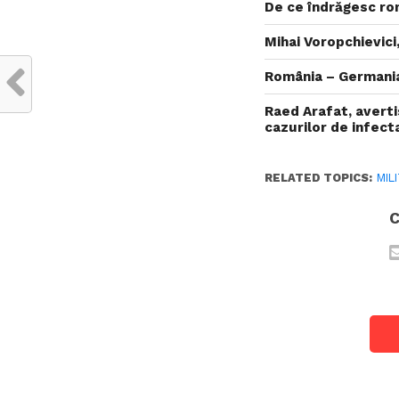
De ce îndrăgesc rom
Mihai Voropchievici
România – Germania
Raed Arafat, avert
cazurilor de infect
RELATED TOPICS:
MIL
C