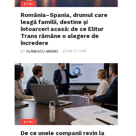
ȘTIRI
România–Spania, drumul care
leagă familii, destine și
întoarceri acasă: de ce Elitur
Trans rămâne o alegere de
încredere
ACUM O LUNĂ
BY
OLĂNESCU ANDREI
ȘTIRI
De ce unele companii revin la