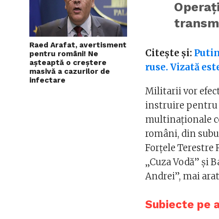
Operaţi
transm
Raed Arafat, avertisment
Citește și:
Putin
pentru români! Ne
așteaptă o creștere
ruse. Vizată es
masivă a cazurilor de
infectare
Militarii vor efe
instruire pentru 
multinaţionale c
români, din subu
Forţele Terestre
„Cuza Vodă” şi B
Andrei”, mai ar
Subiecte pe 