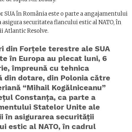
lor SUA în România este o parte a angajamentului
 asigura securitatea flancului estic al NATO, în
i Atlantic Resolve.
ri din Forţele terestre ale SUA
te în Europa au plecat luni, 6
rie, împreună cu tehnica
ă din dotare, din Polonia către
eriană “Mihail Kogălniceanu”
eţul Constanţa, ca parte a
entului Statelor Unite ale
i în asigurarea securităţii
ui estic al NATO, în cadrul