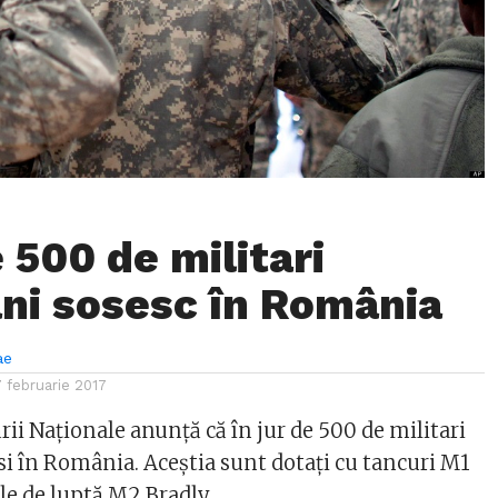
e 500 de militari
ni sosesc în România
ae
7 februarie 2017
ii Naționale anunță că în jur de 500 de militari
si în România. Aceștia sunt dotați cu tancuri M1
le de luptă M2 Bradly.