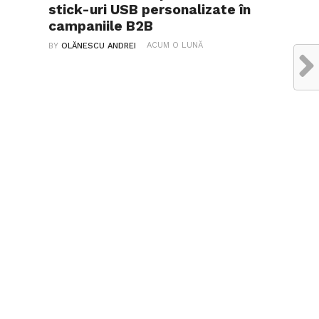
stick-uri USB personalizate în
campaniile B2B
ACUM O LUNĂ
BY
OLĂNESCU ANDREI