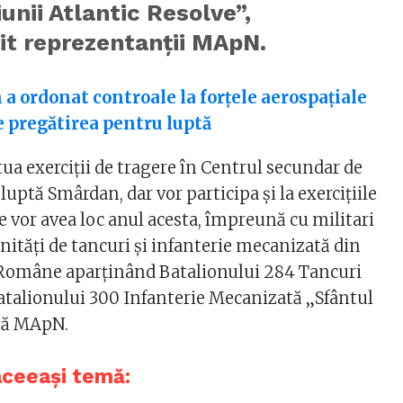
unii Atlantic Resolve”,
it reprezentanţii MApN.
 a ordonat controale la forțele aerospațiale
te pregătirea pentru luptă
ctua exerciţii de tragere în Centrul secundar de
luptă Smârdan, dar vor participa şi la exerciţiile
e vor avea loc anul acesta, împreună cu militari
nităţi de tancuri şi infanterie mecanizată din
 Române aparţinând Batalionului 284 Tancuri
atalionului 300 Infanterie Mecanizată „Sfântul
ată MApN.
aceeași temă: