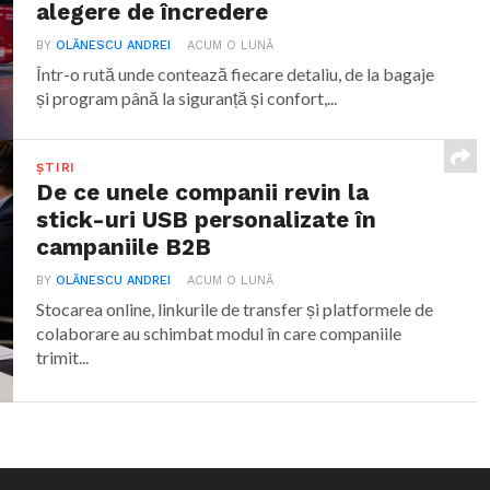
alegere de încredere
BY
OLĂNESCU ANDREI
ACUM O LUNĂ
Într-o rută unde contează fiecare detaliu, de la bagaje
și program până la siguranță și confort,...
ȘTIRI
De ce unele companii revin la
stick-uri USB personalizate în
campaniile B2B
BY
OLĂNESCU ANDREI
ACUM O LUNĂ
Stocarea online, linkurile de transfer și platformele de
colaborare au schimbat modul în care companiile
trimit...