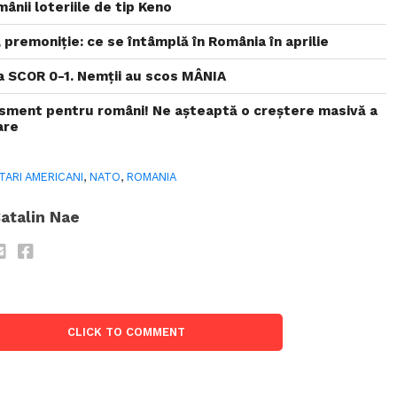
ânii loteriile de tip Keno
, premoniție: ce se întâmplă în România în aprilie
 SCOR 0-1. Nemții au scos MÂNIA
isment pentru români! Ne așteaptă o creștere masivă a
are
ITARI AMERICANI
,
NATO
,
ROMANIA
atalin Nae
CLICK TO COMMENT