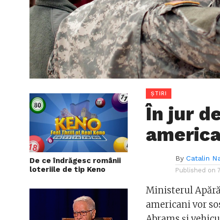
ȘTIRI
În jur d
america
By
Catalin N
De ce îndrăgesc românii
loteriile de tip Keno
Published on
Ministerul Apărăr
americani vor so
Abrams şi vehicu