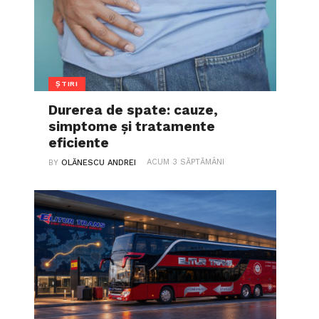
ȘTIRI
Durerea de spate: cauze,
simptome și tratamente
eficiente
ACUM 3 SĂPTĂMÂNI
BY
OLĂNESCU ANDREI