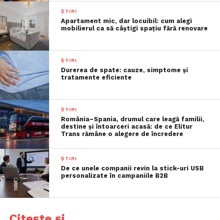
ȘTIRI
Apartament mic, dar locuibil: cum alegi
mobilierul ca să câștigi spațiu fără renovare
ȘTIRI
Durerea de spate: cauze, simptome și
tratamente eficiente
ȘTIRI
România–Spania, drumul care leagă familii,
destine și întoarceri acasă: de ce Elitur
Trans rămâne o alegere de încredere
ȘTIRI
De ce unele companii revin la stick-uri USB
personalizate în campaniile B2B
Citește și