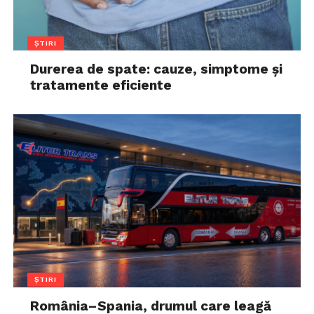
ȘTIRI
Durerea de spate: cauze, simptome și
tratamente eficiente
ȘTIRI
România–Spania, drumul care leagă