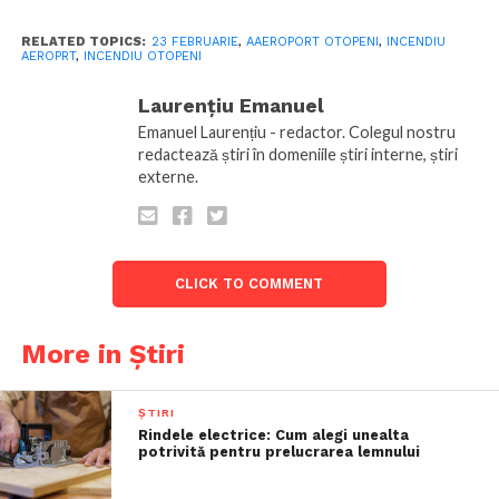
RELATED TOPICS:
23 FEBRUARIE
,
AAEROPORT OTOPENI
,
INCENDIU
AEROPRT
,
INCENDIU OTOPENI
Laurențiu Emanuel
Emanuel Laurențiu - redactor. Colegul nostru
redactează știri în domeniile știri interne, știri
externe.
CLICK TO COMMENT
More in Știri
ȘTIRI
Rindele electrice: Cum alegi unealta
potrivită pentru prelucrarea lemnului