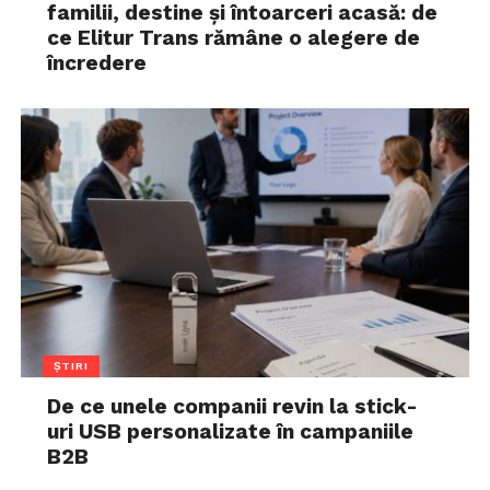
familii, destine și întoarceri acasă: de
ce Elitur Trans rămâne o alegere de
încredere
ȘTIRI
De ce unele companii revin la stick-
uri USB personalizate în campaniile
B2B