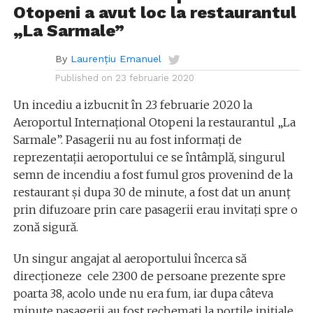
Otopeni a avut loc la restaurantul
„La Sarmale”
By
Laurențiu Emanuel
Published on
23 februarie 2020
Un incediu a izbucnit în 23 februarie 2020 la
Aeroportul Internațional Otopeni la restaurantul „La
Sarmale”. Pasagerii nu au fost informați de
reprezentații aeroportului ce se întâmplă, singurul
semn de incendiu a fost fumul gros provenind de la
restaurant și dupa 30 de minute, a fost dat un anunț
prin difuzoare prin care pasagerii erau invitați spre o
zonă sigură.
Un singur angajat al aeroportului încerca să
direcționeze cele 2300 de persoane prezente spre
poarta 38, acolo unde nu era fum, iar dupa câteva
minute pasagerii au fost rechemați la porțile inițiale