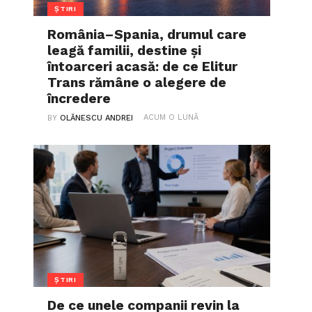
ȘTIRI
România–Spania, drumul care
leagă familii, destine și
întoarceri acasă: de ce Elitur
Trans rămâne o alegere de
încredere
ACUM O LUNĂ
BY
OLĂNESCU ANDREI
ȘTIRI
De ce unele companii revin la