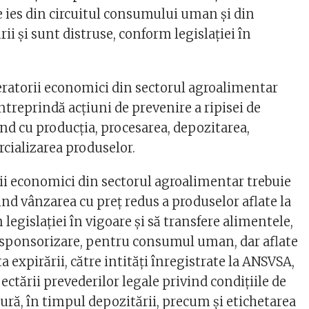
e ies din circuitul consumului uman şi din
ii şi sunt distruse, conform legislaţiei în
peratorii economici din sectorul agroalimentar
întreprindă acţiuni de prevenire a ripisei de
nd cu producţia, procesarea, depozitarea,
rcializarea produselor.
rii economici din sectorul agroalimentar trebuie
ind vânzarea cu preţ redus a produselor aflate la
legislaţiei în vigoare şi să transfere alimentele,
 sponsorizare, pentru consumul uman, dar aflate
a expirării, către intităţi înregistrate la ANSVSA,
pectării prevederilor legale privind condiţiile de
ură, în timpul depozitării, precum şi etichetarea