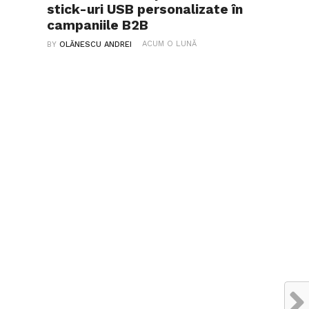
stick-uri USB personalizate în
campaniile B2B
ACUM O LUNĂ
BY
OLĂNESCU ANDREI