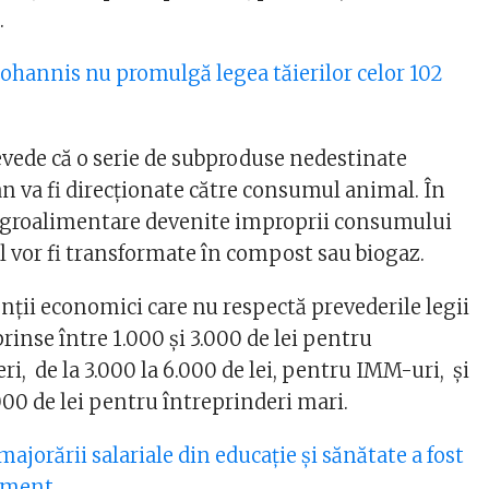
.
Iohannis nu promulgă legea tăierilor celor 102
evede că o serie de subproduse nedestinate
va fi direcţionate către consumul animal. În
 agroalimentare devenite improprii consumului
vor fi transformate în compost sau biogaz.
genţii economici care nu respectă prevederile legii
inse între 1.000 şi 3.000 de lei pentru
i, de la 3.000 la 6.000 de lei, pentru IMM-uri, şi
.000 de lei pentru întreprinderi mari.
ajorării salariale din educație și sănătate a fost
lament