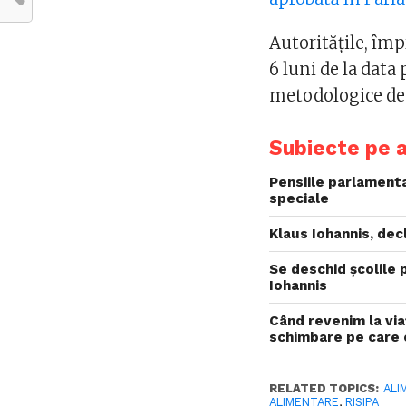
Autorităţile, împ
6 luni de la data
metodologice de a
Subiecte pe 
Pensiile parlamenta
speciale
Klaus Iohannis, de
Se deschid școlile 
Iohannis
Când revenim la via
schimbare pe care 
RELATED TOPICS:
ALI
ALIMENTARE
,
RISIPA