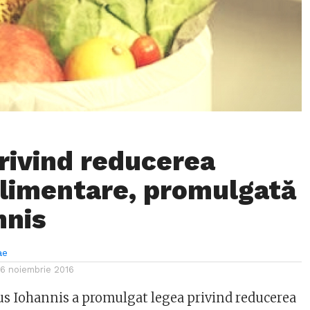
rivind reducerea
 alimentare, promulgată
nnis
ae
16 noiembrie 2016
us Iohannis a promulgat legea privind reducerea