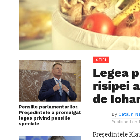
ȘTIRI
Legea p
risipei
de Ioha
Pensiile parlamentarilor.
Președintele a promulgat
By
Catalin N
legea privind pensiile
Published on
speciale
Președintele Kla