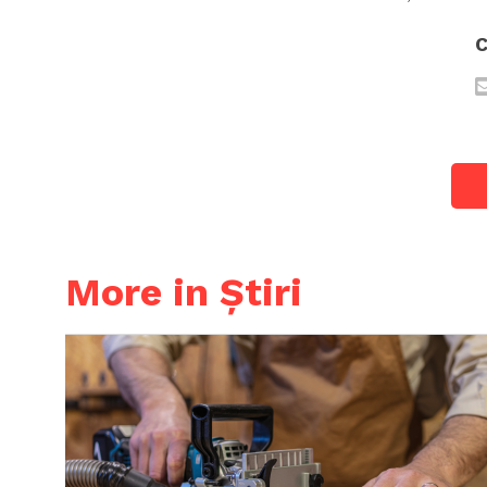
C
More in Știri