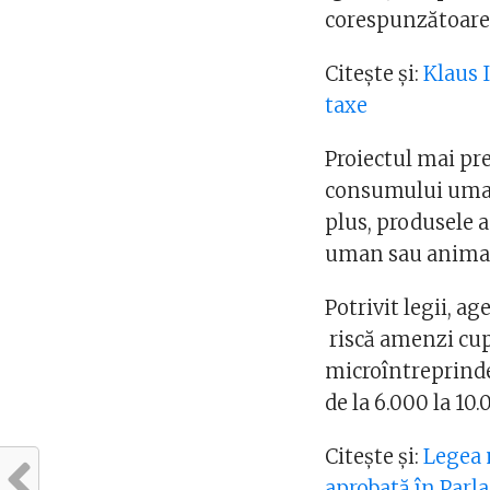
corespunzătoare
Citește și:
Klaus 
taxe
Proiectul mai pr
consumului uman 
plus, produsele
uman sau animal 
Potrivit legii, a
riscă amenzi cupr
microîntreprinder
de la 6.000 la 10
Citește și:
Legea m
aprobată în Par