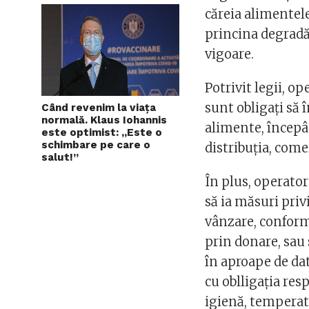
căreia alimentel
princina degradăr
vigoare.
Potrivit legii, o
sunt obligaţi să 
Când revenim la viața
normală. Klaus Iohannis
alimente, începâ
este optimist: „Este o
schimbare pe care o
distribuţia, come
salut!”
În plus, operato
să ia măsuri priv
vânzare, conform 
prin donare, sau
în aproape de dat
cu oblligaţia res
igienă, temperat