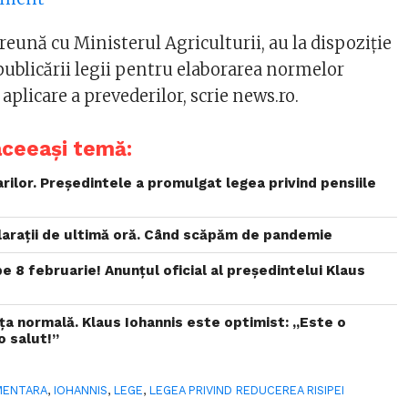
reună cu Ministerul Agriculturii, au la dispoziţie
 publicării legii pentru elaborarea normelor
plicare a prevederilor, scrie news.ro.
aceeași temă:
rilor. Președintele a promulgat legea privind pensiile
clarații de ultimă oră. Când scăpăm de pandemie
pe 8 februarie! Anunțul oficial al președintelui Klaus
ța normală. Klaus Iohannis este optimist: „Este o
o salut!”
MENTARA
,
IOHANNIS
,
LEGE
,
LEGEA PRIVIND REDUCEREA RISIPEI