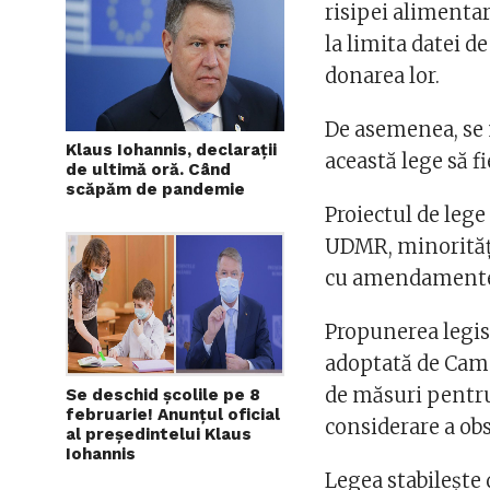
risipei alimenta
la limita datei 
donarea lor.
De asemenea, se 
Klaus Iohannis, declarații
această lege să fi
de ultimă oră. Când
scăpăm de pandemie
Proiectul de lege
UDMR, minorităţi 
cu amendamente d
Propunerea legisl
adoptată de Came
de măsuri pentru
Se deschid școlile pe 8
februarie! Anunțul oficial
considerare a obs
al președintelui Klaus
Iohannis
Legea stabileşte 