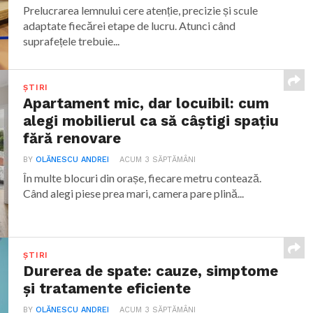
Prelucrarea lemnului cere atenție, precizie și scule
adaptate fiecărei etape de lucru. Atunci când
suprafețele trebuie...
ȘTIRI
Apartament mic, dar locuibil: cum
alegi mobilierul ca să câștigi spațiu
fără renovare
BY
OLĂNESCU ANDREI
ACUM 3 SĂPTĂMÂNI
În multe blocuri din orașe, fiecare metru contează.
Când alegi piese prea mari, camera pare plină...
ȘTIRI
Durerea de spate: cauze, simptome
și tratamente eficiente
BY
OLĂNESCU ANDREI
ACUM 3 SĂPTĂMÂNI