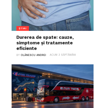
ȘTIRI
Durerea de spate: cauze,
simptome și tratamente
eficiente
ACUM 3 SĂPTĂMÂNI
BY
OLĂNESCU ANDREI