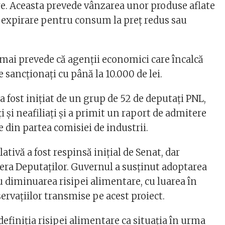
re. Aceasta prevede vânzarea unor produse aflate
de expirare pentru consum la preț redus sau
mai prevede că agenții economici care încalcă
e sancționați cu până la 10.000 de lei.
 a fost iniţiat de un grup de 52 de deputaţi PNL,
şi neafiliaţi şi a primit un raport de admitere
in partea comisiei de industrii.
ativă a fost respinsă iniţial de Senat, dar
ra Deputaţilor. Guvernul a susţinut adoptarea
 diminuarea risipei alimentare, cu luarea în
ervaţiilor transmise pe acest proiect.
definiţia risipei alimentare ca situaţia în urma